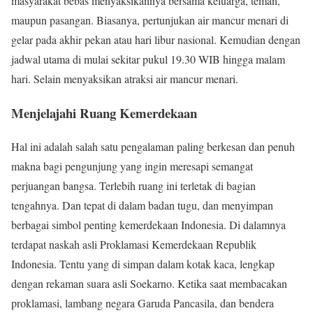
masyarakat bebas menyaksikannya bersama keluarga, teman,
maupun pasangan. Biasanya, pertunjukan air mancur menari di
gelar pada akhir pekan atau hari libur nasional. Kemudian dengan
jadwal utama di mulai sekitar pukul 19.30 WIB hingga malam
hari. Selain menyaksikan atraksi air mancur menari.
Menjelajahi Ruang Kemerdekaan
Hal ini adalah salah satu pengalaman paling berkesan dan penuh
makna bagi pengunjung yang ingin meresapi semangat
perjuangan bangsa. Terlebih ruang ini terletak di bagian
tengahnya. Dan tepat di dalam badan tugu, dan menyimpan
berbagai simbol penting kemerdekaan Indonesia. Di dalamnya
terdapat naskah asli Proklamasi Kemerdekaan Republik
Indonesia. Tentu yang di simpan dalam kotak kaca, lengkap
dengan rekaman suara asli Soekarno. Ketika saat membacakan
proklamasi, lambang negara Garuda Pancasila, dan bendera