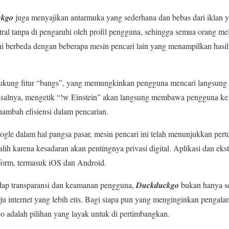
ckgo
juga menyajikan antarmuka yang sederhana dan bebas dari iklan
tral tanpa di pengaruhi oleh profil pengguna, sehingga semua orang me
ni berbeda dengan beberapa mesin pencari lain yang menampilkan hasil
dukung fitur “bangs”, yang memungkinkan pengguna mencari langsung d
Misalnya, mengetik “!w Einstein” akan langsung membawa pengguna ke
enambah efisiensi dalam pencarian.
gle dalam hal pangsa pasar, mesin pencari ini telah menunjukkan pert
lih karena kesadaran akan pentingnya privasi digital. Aplikasi dan e
atform, termasuk iOS dan Android.
ap transparansi dan keamanan pengguna,
Duckduckgo
bukan hanya se
ju internet yang lebih etis. Bagi siapa pun yang menginginkan pengal
 adalah pilihan yang layak untuk di pertimbangkan.