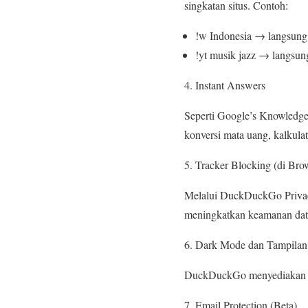
singkatan situs. Contoh:
!w Indonesia → langsung 
!yt musik jazz → langsun
Instant Answers
Seperti Google’s Knowledg
konversi mata uang, kalkulat
Tracker Blocking (di Bro
Melalui DuckDuckGo Privacy
meningkatkan keamanan data 
Dark Mode dan Tampilan
DuckDuckGo menyediakan da
Email Protection (Beta)