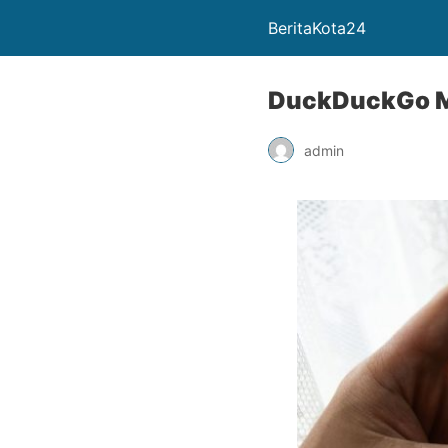
BeritaKota24
DuckDuckGo Me
admin