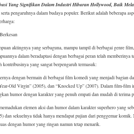
busi Yang Signifikan Dalam Industri Hiburan Hollywood, Baik Mela
 serta pengaruhnya dalam budaya populer. Berikut adalah beberapa aspe
erharga:
 Berkesan
puan aktingnya yang serbaguna, mampu tampil di berbagai genre film,
mpuannya dalam beradaptasi dengan berbagai peran telah memberinya t
 kontribusinya yang sangat berpengaruh termasuk:
rnya dengan bermain di berbagai film komedi yang menjadi bagian dar
Year-Old Virgin” (2005), dan “Knocked Up” (2007). Dalam film-film ini
n humor dengan karakter yang penuh empati dan mudah di terima p
 memadukan elemen aksi dan humor dalam karakter superhero yang sebe
5) dan sekuelnya tidak hanya mendapat pujian dari penggemar komik. 
 luas dengan humor yang ringan namun tetap menarik.