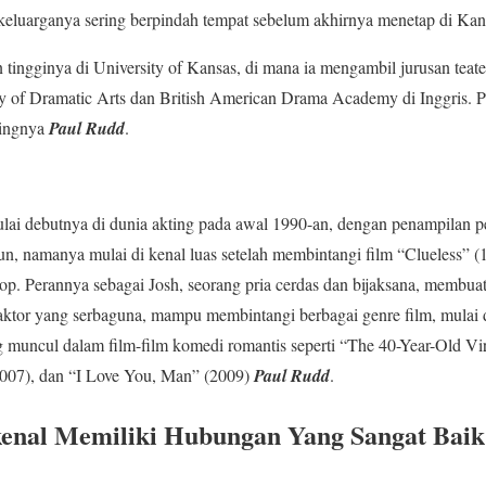
l, keluarganya sering berpindah tempat sebelum akhirnya menetap di Kan
 tingginya di University of Kansas, di mana ia mengambil jurusan teat
 of Dramatic Arts dan British American Drama Academy di Inggris. Pe
tingnya
Paul Rudd
.
 debutnya di dunia akting pada awal 1990-an, dengan penampilan per
n, namanya mulai di kenal luas setelah membintangi film “Clueless” 
p. Perannya sebagai Josh, seorang pria cerdas dan bijaksana, membuat 
aktor yang serbaguna, mampu membintangi berbagai genre film, mulai d
muncul dalam film-film komedi romantis seperti “The 40-Year-Old Vi
07), dan “I Love You, Man” (2009)
Paul Rudd
.
ikenal Memiliki Hubungan Yang Sangat Bai