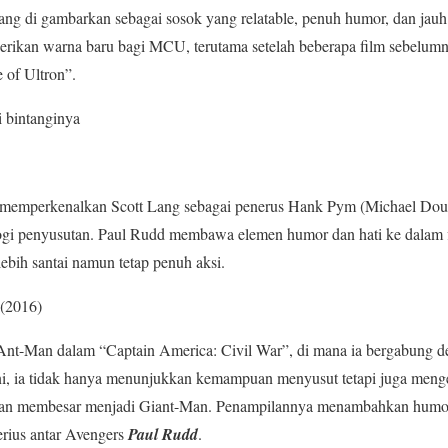
Lang di gambarkan sebagai sosok yang relatable, penuh humor, dan jauh 
berikan warna baru bagi MCU, terutama setelah beberapa film sebelumn
 of Ultron”.
 bintanginya
 memperkenalkan Scott Lang sebagai penerus Hank Pym (Michael Dou
gi penyusutan. Paul Rudd membawa elemen humor dan hati ke dalam 
lebih santai namun tetap penuh aksi.
 (2016)
Ant-Man dalam “Captain America: Civil War”, di mana ia bergabung d
ini, ia tidak hanya menunjukkan kemampuan menyusut tetapi juga men
n membesar menjadi Giant-Man. Penampilannya menambahkan humor
erius antar Avengers
Paul Rudd
.