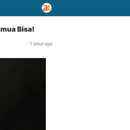
emua Bisa!
1 tahun ago