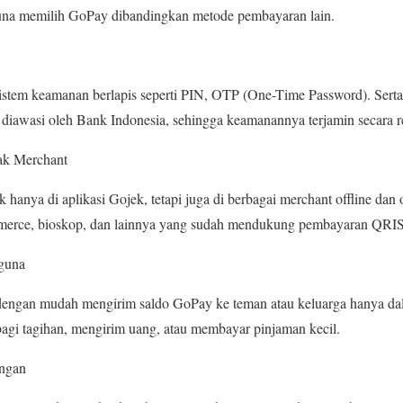
una memilih GoPay dibandingkan metode pembayaran lain.
stem keamanan berlapis seperti PIN, OTP (One-Time Password). Serta n
a diawasi oleh Bank Indonesia, sehingga keamanannya terjamin secara r
ak Merchant
hanya di aplikasi Gojek, tetapi juga di berbagai merchant offline dan 
mmerce, bioskop, dan lainnya yang sudah mendukung pembayaran QRIS
gguna
dengan mudah mengirim saldo GoPay ke teman atau keluarga hanya dal
agi tagihan, mengirim uang, atau membayar pinjaman kecil.
ngan