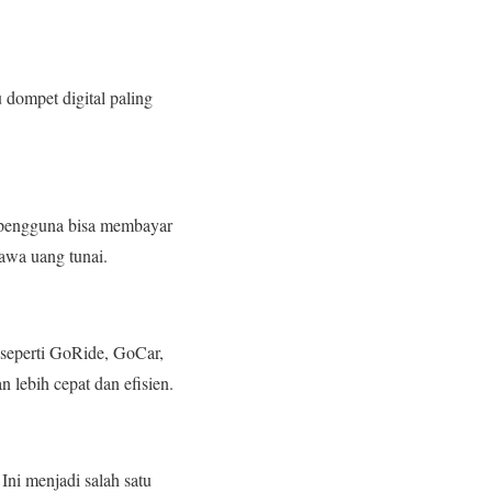
 dompet digital paling
 pengguna bisa membayar
bawa uang tunai.
—seperti GoRide, GoCar,
ebih cepat dan efisien.
Ini menjadi salah satu