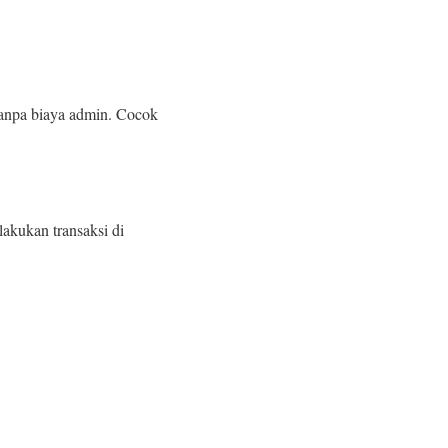
tanpa biaya admin. Cocok
kukan transaksi di