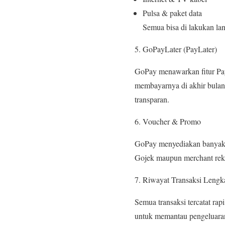
Pulsa & paket data
Semua bisa di lakukan lan
GoPayLater (PayLater)
GoPay menawarkan fitur Pa
membayarnya di akhir bulan.
transparan.
Voucher & Promo
GoPay menyediakan banyak v
Gojek maupun merchant rek
Riwayat Transaksi Lengk
Semua transaksi tercatat ra
untuk memantau pengeluara