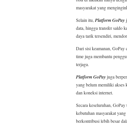
masyarakat yang menginginkan
Selain itu,
Platform GoPay
j
data, hingga transfer sald
daya tarik tersendiri, mend
Dari sisi keamanan, GoPay di
time juga membantu penggun
terjaga.
Platform GoPay
juga berper
yang belum memiliki akses 
dan koneksi internet.
Secara keseluruhan, GoPay t
kebutuhan masyarakat yang s
berkontribusi lebih besar d