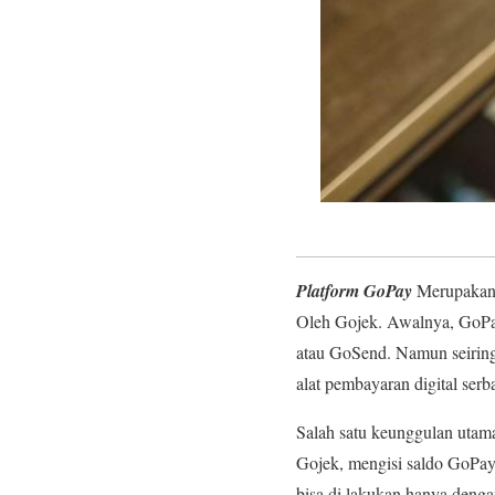
Platform GoPay
Merupakan 
Oleh Gojek. Awalnya, GoPay
atau GoSend. Namun seiring
alat pembayaran digital serb
Salah satu keunggulan utam
Gojek, mengisi saldo GoPay 
bisa di lakukan hanya denga