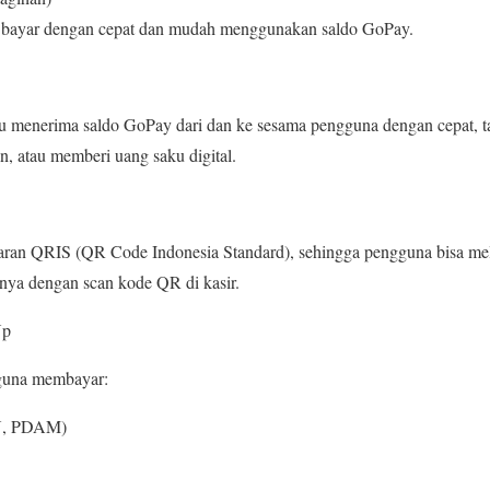
di bayar dengan cepat dan mudah menggunakan saldo GoPay.
u menerima saldo GoPay dari dan ke sesama pengguna dengan cepat, 
n, atau memberi uang saku digital.
n QRIS (QR Code Indonesia Standard), sehingga pengguna bisa mela
anya dengan scan kode QR di kasir.
Up
guna membayar:
LN, PDAM)