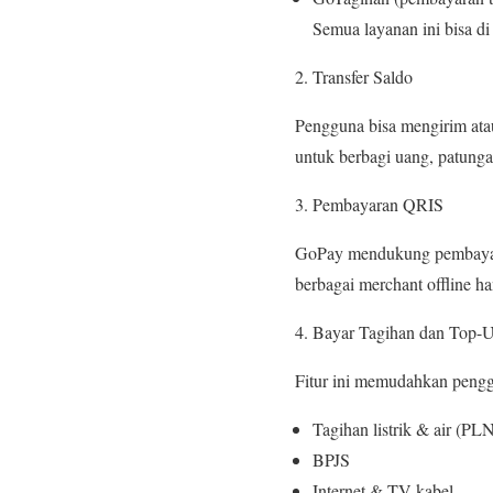
Semua layanan ini bisa 
Transfer Saldo
Pengguna bisa mengirim ata
untuk berbagi uang, patunga
Pembayaran QRIS
GoPay mendukung pembayara
berbagai merchant offline h
Bayar Tagihan dan Top-
Fitur ini memudahkan peng
Tagihan listrik & air (P
BPJS
Internet & TV kabel