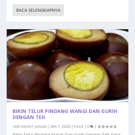
BACA SELENGKAPNYA
BIKIN TELUR PINDANG WANGI DAN GURIH
DENGAN TEH
oleh
mimin1 penulis
|
Mei 7, 2026
|
Food
|
0
|
Bikin Telur Pindang Wangi Dan Gurih Dengan Teh Yang