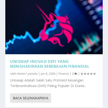
UNISWAP INOVASI DEFI YANG
MENGHADIRKAN KEBEBASAN FINANSIAL
oleh
mimin1 penulis
|
Jun 8, 2026
|
Finance
|
0
|
Uniswap Adalah Salah Satu Protokol Keuangan
Terdesentralisasi (Defi) Paling Populer Di Dunia...
BACA SELENGKAPNYA