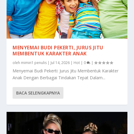
MENYEMAI BUDI PEKERTI, JURUS JITU
MEMBENTUK KARAKTER ANAK
oleh
mimin1 penulis
|
Jul 14, 2026
|
Hot
|
0
|
Menyemai Budi Pekerti: Jurus Jitu Membentuk Karakter
Anak Dengan Berbagai Tindakan Tepat Dalam...
BACA SELENGKAPNYA