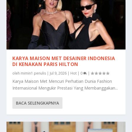
KARYA MAISON MET DESAINER INDONESIA
DI KENAKAN PARIS HILTON
oleh
mimin1 penulis
|
Jul 9, 2026
|
Hot
|
0
|
Karya Maison Met Mencuri Perhatian Dunia Fashion
Internasional Mengukir Prestasi Yang Membanggakan...
BACA SELENGKAPNYA