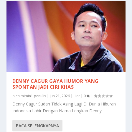
DENNY CAGUR GAYA HUMOR YANG
SPONTAN JADI CIRI KHAS
oleh
mimin1 penulis
|
Jun 21, 2026
|
Hot
|
0
|
Denny Cagur Sudah Tidak Asing Lagi Di Dunia Hiburan
Indonesia Lahir Dengan Nama Lengkap Denny...
BACA SELENGKAPNYA