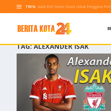
TREN:
Autel EVO Series Drone Untuk Pengguna Profe
B
TAG:
ALEXANDER ISAK