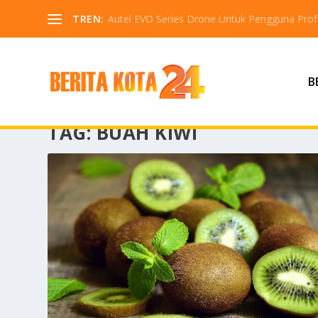
TREN:
Autel EVO Series Drone Untuk Pengguna Profe
B
TAG:
BUAH KIWI