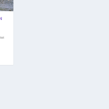
N
iwi