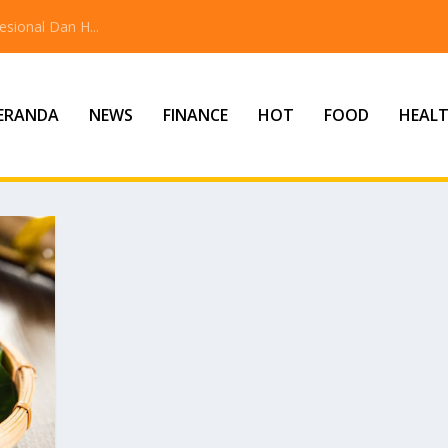
sional Dan H...
ERANDA
NEWS
FINANCE
HOT
FOOD
HEAL