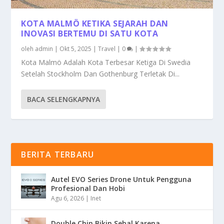
KOTA MALMÖ KETIKA SEJARAH DAN
INOVASI BERTEMU DI SATU KOTA
oleh
admin
|
Okt 5, 2025
|
Travel
|
0
|
Kota Malmö Adalah Kota Terbesar Ketiga Di Swedia
Setelah Stockholm Dan Gothenburg Terletak Di...
BACA SELENGKAPNYA
BERITA TERBARU
Autel EVO Series Drone Untuk Pengguna
Profesional Dan Hobi
Agu 6, 2026
|
Inet
Double Chin Bikin Sebal Karena