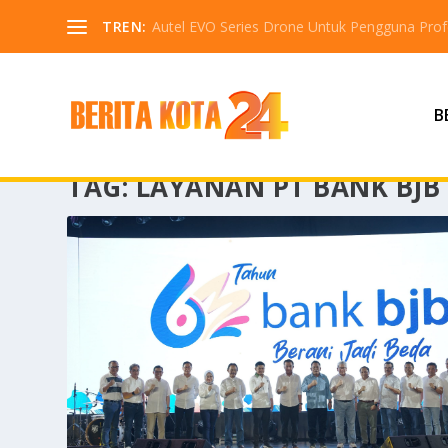
TREN:
Autel EVO Series Drone Untuk Pengguna Profe
B
TAG:
LAYANAN PT BANK BJB