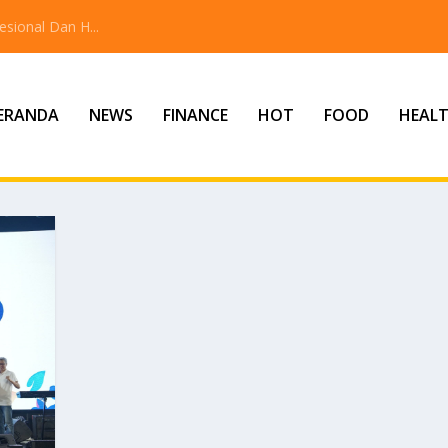
sional Dan H...
ERANDA
NEWS
FINANCE
HOT
FOOD
HEAL