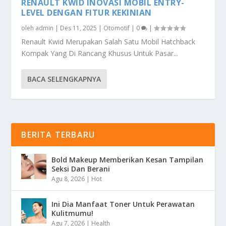
RENAULT KWID INOVASI MOBIL ENTRY-
LEVEL DENGAN FITUR KEKINIAN
oleh
admin
|
Des 11, 2025
|
Otomotif
|
0
|
Renault Kwid Merupakan Salah Satu Mobil Hatchback
Kompak Yang Di Rancang Khusus Untuk Pasar...
BACA SELENGKAPNYA
BERITA TERBARU
Bold Makeup Memberikan Kesan Tampilan
Seksi Dan Berani
Agu 8, 2026
|
Hot
Ini Dia Manfaat Toner Untuk Perawatan
Kulitmumu!
Agu 7, 2026
|
Health