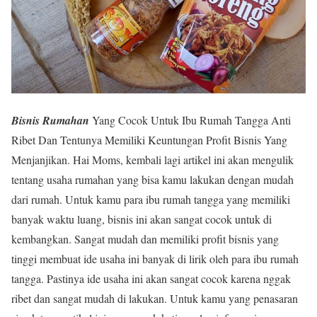
Bisnis Rumahan
Yang Cocok Untuk Ibu Rumah Tangga Anti
Ribet Dan Tentunya Memiliki Keuntungan Profit Bisnis Yang
Menjanjikan. Hai Moms, kembali lagi artikel ini akan mengulik
tentang usaha rumahan yang bisa kamu lakukan dengan mudah
dari rumah. Untuk kamu para ibu rumah tangga yang memiliki
banyak waktu luang, bisnis ini akan sangat cocok untuk di
kembangkan. Sangat mudah dan memiliki profit bisnis yang
tinggi membuat ide usaha ini banyak di lirik oleh para ibu rumah
tangga. Pastinya ide usaha ini akan sangat cocok karena nggak
ribet dan sangat mudah di lakukan. Untuk kamu yang penasaran