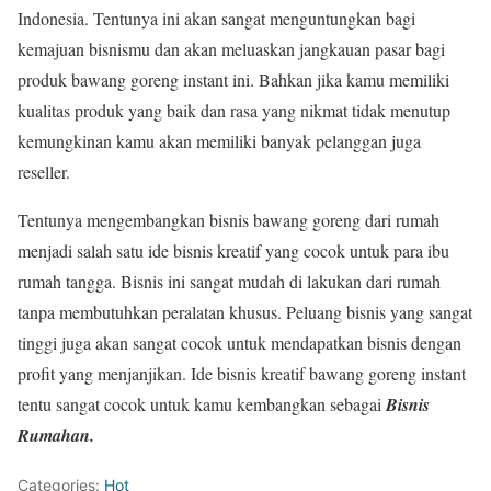
Indonesia. Tentunya ini akan sangat menguntungkan bagi
kemajuan bisnismu dan akan meluaskan jangkauan pasar bagi
produk bawang goreng instant ini. Bahkan jika kamu memiliki
kualitas produk yang baik dan rasa yang nikmat tidak menutup
kemungkinan kamu akan memiliki banyak pelanggan juga
reseller.
Tentunya mengembangkan bisnis bawang goreng dari rumah
menjadi salah satu ide bisnis kreatif yang cocok untuk para ibu
rumah tangga. Bisnis ini sangat mudah di lakukan dari rumah
tanpa membutuhkan peralatan khusus. Peluang bisnis yang sangat
tinggi juga akan sangat cocok untuk mendapatkan bisnis dengan
profit yang menjanjikan. Ide bisnis kreatif bawang goreng instant
tentu sangat cocok untuk kamu kembangkan sebagai
Bisnis
Rumahan.
Categories:
Hot