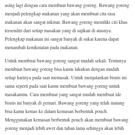
asing lagi dengan cara membuat bawang goreng. Bawang goreng
menjadi pelengkap makanan yang akan membuat cita rasa
makanan akan sangat nikmat. Bawang goreng memiliki ciri khas
tersendiri dari setiap masakan yang di sajikan di atasnya.
Pelengkap makanan ini sangat banyak di sukai karena dapat
menambah kenikmatan pada makanan.
Untuk membuat bawang goreng sangat mudah sekali. Tentunya
membuat bawang goreng bisa kamu lakukan dengan mudah
setiap harinya pada saat memasak. Untuk menjalankan bisnis ini
sama seperti pada saat kamu membuat bawang goreng untuk
masakanmu. Cara membuat yang sangat mudah membuat ide
bisnis ini banyak di gemari. Bawang goreng yang telah matang
bisa kamu kemas ke dalam kemasan berbentuk pouch.
Menggunakan kemasan berbentuk pouch akan membuat bawang
goreng menjadi lebih awet dan tahan lama sehingga akan lebih