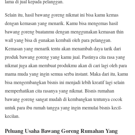
lama di jual kepada pelanggan.
Selain itu, hasil bawang goreng nikmat ini bisa kamu kemas
dengan kemasan yang menarik. Kamu bisa mengemas hasil
bawang goreng buatanmu dengan menggunakan kemasan thin
wall yang bisa di gunakan kembali oleh para pelanggan.
Kemasan yang menarik tentu akan menambah daya tarik dari
produk bawang goreng yang kamu jual. Pastinya cita rasa yang
nikmat juga akan membuat produkmu akan di cari lagi oleh para
mama muda yang ingin semua serba instant. Maka dari itu, kamu
bisa mengembangkan bisnis ini menjadi lebih kreatif lagi selain
memperhatikan cita rasanya yang nikmat. Bisnis rumahan
bawang goreng sangat mudah di kembangkan tentunya cocok
untuk para ibu rumah tangga yang ingin memulai bisnis kecil-
kecilan.
Peluang Usaha Bawang Goreng Rumahan Yang