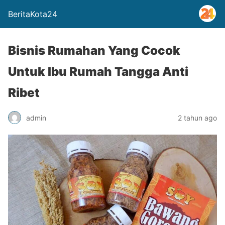
BeritaKota24
Bisnis Rumahan Yang Cocok
Untuk Ibu Rumah Tangga Anti
Ribet
admin
2 tahun ago