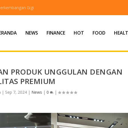
erkembangan Gigi
ERANDA
NEWS
FINANCE
HOT
FOOD
HEAL
KAN PRODUK UNGGULAN DENGAN
LITAS PREMIUM
n
|
Sep 7, 2024
|
News
|
0
|