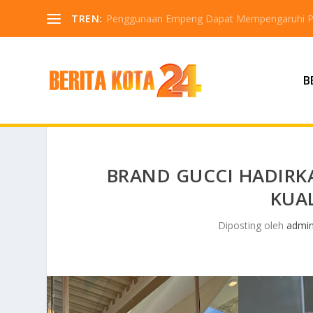
TREN:
Penggunaan Empeng Dapat Mempengaruhi P
B
BRAND GUCCI HADIR
KUA
Diposting oleh
admi