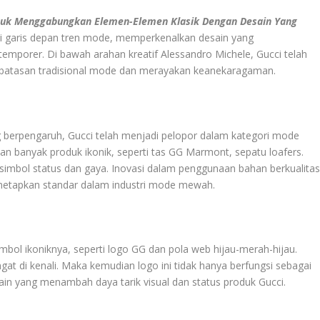
uk Menggabungkan Elemen-Elemen Klasik Dengan Desain Yang
a di garis depan tren mode, memperkenalkan desain yang
porer. Di bawah arahan kreatif Alessandro Michele, Gucci telah
batasan tradisional mode dan merayakan keanekaragaman.
g berpengaruh, Gucci telah menjadi pelopor dalam kategori mode
banyak produk ikonik, seperti tas GG Marmont, sepatu loafers.
simbol status dan gaya. Inovasi dalam penggunaan bahan berkualita
menetapkan standar dalam industri mode mewah.
imbol ikoniknya, seperti logo GG dan pola web hijau-merah-hijau.
t di kenali. Maka kemudian logo ini tidak hanya berfungsi sebagai
sain yang menambah daya tarik visual dan status produk Gucci.