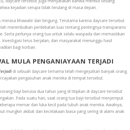
 itu, daycare tersebut juga menyatakan bahwa mereka sedang
ahwa kejadian serupa tidak terulang di masa depan.
 merasa khawatir dan bingung. Terutama karena daycare tersebut
i telah menimbulkan perdebatan luas tentang pentingnya transparansi
. Serta perlunya orang tua untuk selalu waspada dan memastikan
Investigasi terus berjalan, dan masyarakat menunggu hasil
adilan bagi korban.
AL MULA PENGANIAYAAN TERJADI
erjadi
di sebuah daycare ternama telah mengejutkan banyak orang.
rcayakan pengasuhan anak mereka di tempat tersebut.
eorang bayi berusia dua tahun yang di titipkan di daycare tersebut
igakan. Pada suatu hari, saat orang tua bayi tersebut menjemput
berapa memar dan luka kecil pada tubuh anak mereka. Awalnya,
but mungkin akibat dari kecelakaan biasa yang sering di alami anak