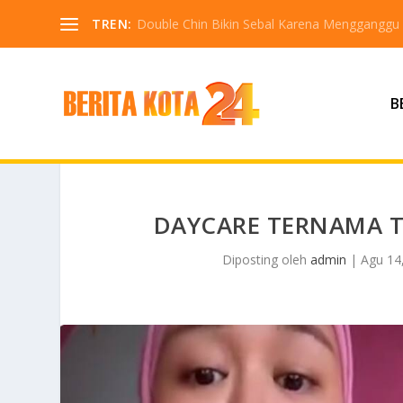
TREN:
Double Chin Bikin Sebal Karena Mengganggu
B
DAYCARE TERNAMA T
Diposting oleh
admin
|
Agu 14