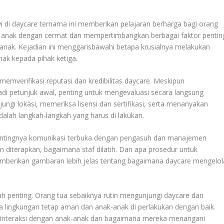
 di daycare ternama ini memberikan pelajaran berharga bagi orang
n anak dengan cermat dan mempertimbangkan berbagai faktor pentin
nak. Kejadian ini menggarisbawahi betapa krusialnya melakukan
k kepada pihak ketiga.
memverifikasi reputasi dan kredibilitas daycare. Meskipun
di petunjuk awal, penting untuk mengevaluasi secara langsung
ungi lokasi, memeriksa lisensi dan sertifikasi, serta menanyakan
dalah langkah-langkah yang harus di lakukan.
pentingnya komunikasi terbuka dengan pengasuh dan manajemen
n diterapkan, bagaimana staf dilatih. Dan apa prosedur untuk
berikan gambaran lebih jelas tentang bagaimana daycare mengelol
h penting. Orang tua sebaiknya rutin mengunjungi daycare dan
a lingkungan tetap aman dan anak-anak di perlakukan dengan baik.
rinteraksi dengan anak-anak dan bagaimana mereka menangani