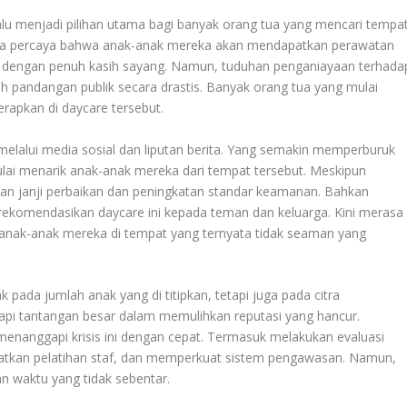
alu menjadi pilihan utama bagi banyak orang tua yang mencari tempa
eka percaya bahwa anak-anak mereka akan mendapatkan perawatan
ukan dengan penuh kasih sayang. Namun, tuduhan penganiayaan terhada
ah pandangan publik secara drastis. Banyak orang tua yang mulai
apkan di daycare tersebut.
melalui media sosial dan liputan berita. Yang semakin memperburuk
mulai menarik anak-anak mereka dari tempat tersebut. Meskipun
an janji perbaikan dan peningkatan standar keamanan. Bahkan
ekomendasikan daycare ini kepada teman dan keluarga. Kini merasa
anak-anak mereka di tempat yang ternyata tidak seaman yang
 pada jumlah anak yang di titipkan, tetapi juga pada citra
api tantangan besar dalam memulihkan reputasi yang hancur.
enanggapi krisis ini dengan cepat. Termasuk melakukan evaluasi
katkan pelatihan staf, dan memperkuat sistem pengawasan. Namun,
n waktu yang tidak sebentar.