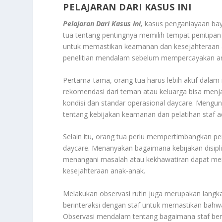
PELAJARAN DARI KASUS INI
Pelajaran Dari Kasus Ini,
kasus penganiayaan bayi
tua tentang pentingnya memilih tempat penitipa
untuk memastikan keamanan dan kesejahteraan a
penelitian mendalam sebelum mempercayakan ana
Pertama-tama, orang tua harus lebih aktif dalam 
rekomendasi dari teman atau keluarga bisa menja
kondisi dan standar operasional daycare. Mengunj
tentang kebijakan keamanan dan pelatihan staf a
Selain itu, orang tua perlu mempertimbangkan 
daycare. Menanyakan bagaimana kebijakan disipli
menangani masalah atau kekhawatiran dapat mem
kesejahteraan anak-anak.
Melakukan observasi rutin juga merupakan langka
berinteraksi dengan staf untuk memastikan bahw
Observasi mendalam tentang bagaimana staf be