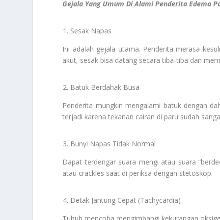
Gejala Yang Umum Di Alami Penderita Edema P
Sesak Napas
Ini adalah gejala utama. Penderita merasa kesul
akut, sesak bisa datang secara tiba-tiba dan me
Batuk Berdahak Busa
Penderita mungkin mengalami batuk dengan dah
terjadi karena tekanan cairan di paru sudah sang
Bunyi Napas Tidak Normal
Dapat terdengar suara mengi atau suara “berdec
atau crackles saat di periksa dengan stetoskop.
Detak Jantung Cepat (Tachycardia)
Tubuh mencoba mengimbangi kekurangan oksigen