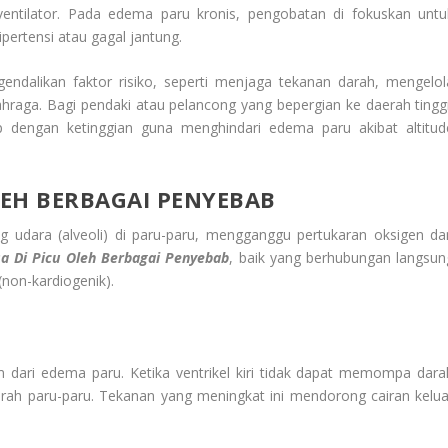
entilator. Pada edema paru kronis, pengobatan di fokuskan untu
pertensi atau gagal jantung.
endalikan faktor risiko, seperti menjaga tekanan darah, mengelol
ahraga. Bagi pendaki atau pelancong yang bepergian ke daerah tinggi
p dengan ketinggian guna menghindari edema paru akibat altitud
OLEH BERBAGAI PENYEBAB
ong udara (alveoli) di paru-paru, mengganggu pertukaran oksigen da
isa Di Picu Oleh Berbagai Penyebab
, baik yang berhubungan langsun
(non-kardiogenik).
m dari edema paru. Ketika ventrikel kiri tidak dapat memompa dara
rah paru-paru. Tekanan yang meningkat ini mendorong cairan kelua