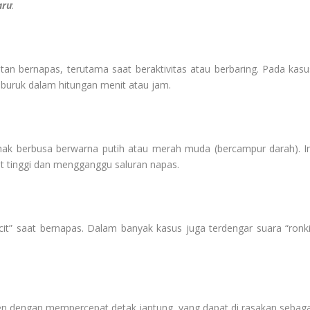
aru
:
itan bernapas, terutama saat beraktivitas atau berbaring. Pada kasu
mburuk dalam hitungan menit atau jam.
ak berbusa berwarna putih atau merah muda (bercampur darah). In
at tinggi dan mengganggu saluran napas.
it” saat bernapas. Dalam banyak kasus juga terdengar suara “ronki
 dengan mempercepat detak jantung, yang dapat di rasakan sebaga