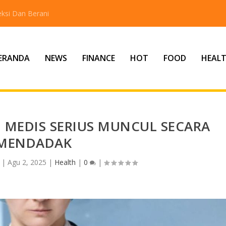
ksi Dan Berani
ERANDA
NEWS
FINANCE
HOT
FOOD
HEAL
 MEDIS SERIUS MUNCUL SECARA
MENDADAK
|
Agu 2, 2025
|
Health
|
0
|