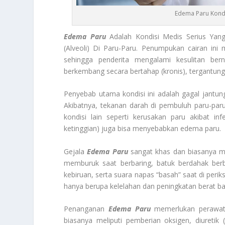
Edema Paru Kondi
Edema Paru
Adalah Kondisi Medis Serius Yan
(Alveoli) Di Paru-Paru. Penumpukan cairan ini
sehingga penderita mengalami kesulitan ber
berkembang secara bertahap (kronis), tergantun
Penyebab utama kondisi ini adalah gagal jantu
Akibatnya, tekanan darah di pembuluh paru-par
kondisi lain seperti kerusakan paru akibat inf
ketinggian) juga bisa menyebabkan edema paru.
Gejala
Edema Paru
sangat khas dan biasanya mu
memburuk saat berbaring, batuk berdahak berb
kebiruan, serta suara napas “basah” saat di peri
hanya berupa kelelahan dan peningkatan berat bad
Penanganan
Edema Paru
memerlukan perawatan
biasanya meliputi pemberian oksigen, diuretik