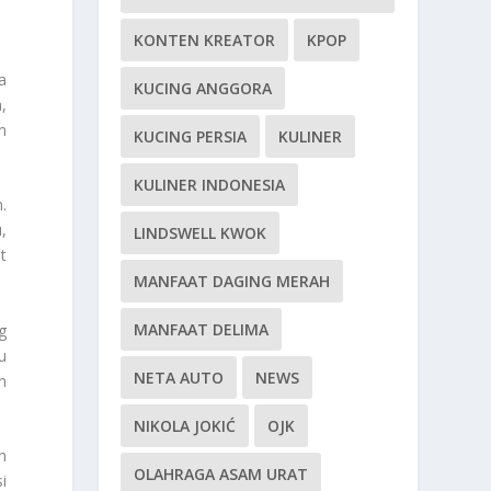
KONTEN KREATOR
KPOP
a
KUCING ANGGORA
,
n
KUCING PERSIA
KULINER
KULINER INDONESIA
.
,
LINDSWELL KWOK
t
MANFAAT DAGING MERAH
MANFAAT DELIMA
g
u
NETA AUTO
NEWS
n
NIKOLA JOKIĆ
OJK
n
OLAHRAGA ASAM URAT
i