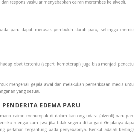
an dan respons vaskular menyebabkan cairan merembes ke alveoli.
ik pada paru dapat merusak pembuluh darah paru, sehingga memic
rhadap obat tertentu (seperti kemoterapi) juga bisa menjadi pencetu
ntuk mengenali gejala awal dan melakukan pemeriksaan medis untu
nganan yang sesuai.
 PENDERITA EDEMA PARU
mana cairan menumpuk di dalam kantong udara (alveoli) paru-paru
siko mengancam jiwa jika tidak segera di tangani. Gejalanya dapa
g perlahan tergantung pada penyebabnya. Berikut adalah berbaga