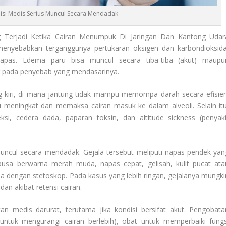
si Medis Serius Muncul Secara Mendadak
g Terjadi Ketika Cairan Menumpuk Di Jaringan Dan Kantong Udar
 menyebabkan terganggunya pertukaran oksigen dan karbondioksida
napas. Edema paru bisa muncul secara tiba-tiba (akut) maupu
g pada penyebab yang mendasarinya.
ng kiri, di mana jantung tidak mampu memompa darah secara efisien
u meningkat dan memaksa cairan masuk ke dalam alveoli. Selain itu
eksi, cedera dada, paparan toksin, dan altitude sickness (penyaki
ncul secara mendadak. Gejala tersebut meliputi napas pendek yan
usa berwarna merah muda, napas cepat, gelisah, kulit pucat ata
ksa dengan stetoskop. Pada kasus yang lebih ringan, gejalanya mungki
an akibat retensi cairan.
 medis darurat, terutama jika kondisi bersifat akut. Pengobata
 (untuk mengurangi cairan berlebih), obat untuk memperbaiki fungs