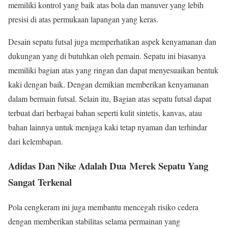
memiliki kontrol yang baik atas bola dan manuver yang lebih
presisi di atas permukaan lapangan yang keras.
Desain sepatu futsal juga memperhatikan aspek kenyamanan dan
dukungan yang di butuhkan oleh pemain. Sepatu ini biasanya
memiliki bagian atas yang ringan dan dapat menyesuaikan bentuk
kaki dengan baik. Dengan demikian memberikan kenyamanan
dalam bermain futsal. Selain itu, Bagian atas sepatu futsal dapat
terbuat dari berbagai bahan seperti kulit sintetis, kanvas, atau
bahan lainnya untuk menjaga kaki tetap nyaman dan terhindar
dari kelembapan.
Adidas Dan Nike Adalah Dua
Merek Sepatu Yang
Sangat Terkenal
Pola cengkeram ini juga membantu mencegah risiko cedera
dengan memberikan stabilitas selama permainan yang