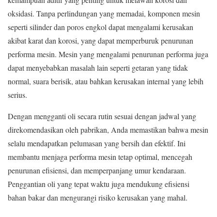
oksidasi. Tanpa perlindungan yang memadai, komponen mesin
seperti silinder dan poros engkol dapat mengalami kerusakan
akibat karat dan korosi, yang dapat memperburuk penurunan
performa mesin. Mesin yang mengalami penurunan performa juga
dapat menyebabkan masalah lain seperti getaran yang tidak
normal, suara berisik, atau bahkan kerusakan internal yang lebih
serius.
Dengan mengganti oli secara rutin sesuai dengan jadwal yang
direkomendasikan oleh pabrikan, Anda memastikan bahwa mesin
selalu mendapatkan pelumasan yang bersih dan efektif. Ini
membantu menjaga performa mesin tetap optimal, mencegah
penurunan efisiensi, dan memperpanjang umur kendaraan.
Penggantian oli yang tepat waktu juga mendukung efisiensi
bahan bakar dan mengurangi risiko kerusakan yang mahal.