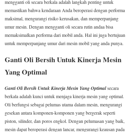
mengganti oli secara berkala adalah langkah penting untuk
memastikan bahwa kendaraan Anda beroperasi dengan performa
maksimal, mengurangi risiko kerusakan, dan memperpanjang
umur mesin. Dengan mengganti oli secara rutin andaa bisa
memaksimalkan performa dari mobil anda. Hal ini juga bertujuan
untuk memperpanjang umur dari mesin mobil yang anda punya.
Ganti Oli Bersih Untuk Kinerja Mesin
Yang Optimal
Ganti Oli Bersih Untuk Kinerja Mesin Yang Optimal
secara
berkala adalah kunci untuk menjaga kinerja mesin yang optimal.
Oli berfungsi sebagai pelumas utama dalam mesin, mengurangi
gesekan antara komponen-komponen yang bergerak seperti
piston, silinder, dan poros engkol. Dengan pelumasan yang baik,
mesin dapat beroperasi dengan lancar, mengurangi keausan pada