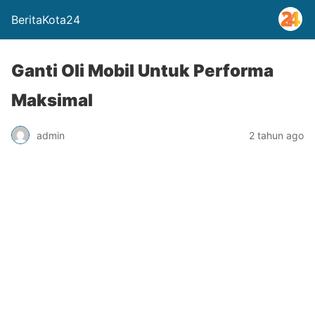
BeritaKota24
Ganti Oli Mobil Untuk Performa
Maksimal
admin
2 tahun ago