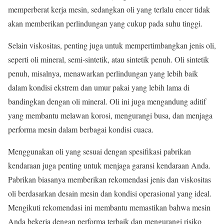
memperberat kerja mesin, sedangkan oli yang terlalu encer tidak
akan memberikan perlindungan yang cukup pada suhu tinggi.
Selain viskositas, penting juga untuk mempertimbangkan jenis oli,
seperti oli mineral, semi-sintetik, atau sintetik penuh. Oli sintetik
penuh, misalnya, menawarkan perlindungan yang lebih baik
dalam kondisi ekstrem dan umur pakai yang lebih lama di
bandingkan dengan oli mineral. Oli ini juga mengandung aditif
yang membantu melawan korosi, mengurangi busa, dan menjaga
performa mesin dalam berbagai kondisi cuaca.
Menggunakan oli yang sesuai dengan spesifikasi pabrikan
kendaraan juga penting untuk menjaga garansi kendaraan Anda.
Pabrikan biasanya memberikan rekomendasi jenis dan viskositas
oli berdasarkan desain mesin dan kondisi operasional yang ideal.
Mengikuti rekomendasi ini membantu memastikan bahwa mesin
Anda bekerja dengan performa terbaik dan mengurangi risiko