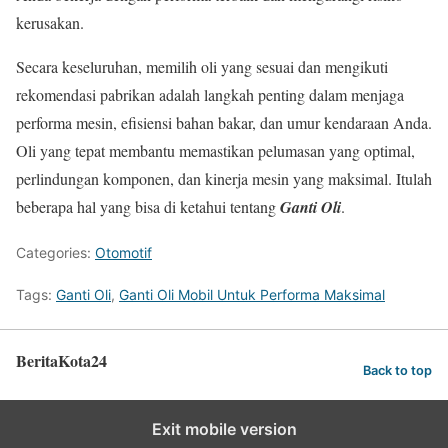
kerusakan.
Secara keseluruhan, memilih oli yang sesuai dan mengikuti
rekomendasi pabrikan adalah langkah penting dalam menjaga
performa mesin, efisiensi bahan bakar, dan umur kendaraan Anda.
Oli yang tepat membantu memastikan pelumasan yang optimal,
perlindungan komponen, dan kinerja mesin yang maksimal. Itulah
beberapa hal yang bisa di ketahui tentang
Ganti Oli
.
Categories:
Otomotif
Tags:
Ganti Oli
,
Ganti Oli Mobil Untuk Performa Maksimal
BeritaKota24
Back to top
Exit mobile version