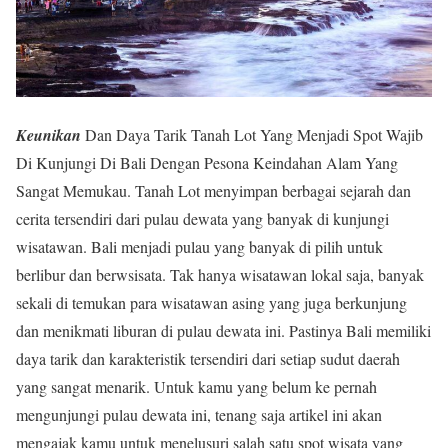
Keunikan
Dan Daya Tarik Tanah Lot Yang Menjadi Spot Wajib
Di Kunjungi Di Bali Dengan Pesona Keindahan Alam Yang
Sangat Memukau. Tanah Lot menyimpan berbagai sejarah dan
cerita tersendiri dari pulau dewata yang banyak di kunjungi
wisatawan. Bali menjadi pulau yang banyak di pilih untuk
berlibur dan berwsisata. Tak hanya wisatawan lokal saja, banyak
sekali di temukan para wisatawan asing yang juga berkunjung
dan menikmati liburan di pulau dewata ini. Pastinya Bali memiliki
daya tarik dan karakteristik tersendiri dari setiap sudut daerah
yang sangat menarik. Untuk kamu yang belum ke pernah
mengunjungi pulau dewata ini, tenang saja artikel ini akan
mengajak kamu untuk menelusuri salah satu spot wisata yang