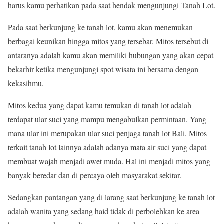
harus kamu perhatikan pada saat hendak mengunjungi Tanah Lot.
Pada saat berkunjung ke tanah lot, kamu akan menemukan
berbagai keunikan hingga mitos yang tersebar. Mitos tersebut di
antaranya adalah kamu akan memiliki hubungan yang akan cepat
bekarhir ketika mengunjungi spot wisata ini bersama dengan
kekasihmu.
Mitos kedua yang dapat kamu temukan di tanah lot adalah
terdapat ular suci yang mampu mengabulkan permintaan. Yang
mana ular ini merupakan ular suci penjaga tanah lot Bali. Mitos
terkait tanah lot lainnya adalah adanya mata air suci yang dapat
membuat wajah menjadi awet muda. Hal ini menjadi mitos yang
banyak beredar dan di percaya oleh masyarakat sekitar.
Sedangkan pantangan yang di larang saat berkunjung ke tanah lot
adalah wanita yang sedang haid tidak di perbolehkan ke area