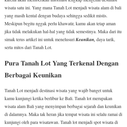
wisata satu ini. Yang mana Tanah Lot menjadi wisata alam di bali
yang masih kental dengan budaya sehingga sedikit mistis.
Meskipun begitu nggak perlu khawatir, kamu akan tetap aman
jika tidak melakukan hal-hal yang tidak semestinya. Maka dari itu
simak terus artikel ini untuk menelusuri
Keunikan,
daya tarik,
serta mitos dari Tanah Lot.
Pura Tanah Lot Yang Terkenal Dengan
Berbagai Keunikan
Tanah Lot menjadi destinasi wisata yang wajib banget untuk
kamu kunjungi ketika berlibur ke Bali. Tanah lot merupakan
wisata alam Bali yang menyimpan berbagai sejarah dan keunikan
di dalamnya. Maka tak heran jika tempat wisata ini selalu ramai di
kunjungi oleh para wisatawan. Tanah lot menjadi spot wisata di