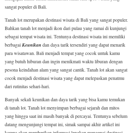
sangat populer di Bali.
Tanah lot merupakan destinasi wisata di Bali yang sangat populer.
Bahkan tanah lot menjadi ikon dari pulau yang ramai di kunjungi
sebagai tempat wisata ini. Tentunya destinasi wisata ini memiliki
berbagai
Keunikan
dan daya tarik tersendiri yang dapat menarik
para wisatawan. Bali menjadi tempat yang cocok untuk kamu
yang butuh hiburan dan ingin menikmati waktu liburan dengan
pesona keindahan alam yang sangat cantik. Tanah lot akan sangat
cocok menjadi destinasi wisata yang dapat melepaskan penatmu
dari rutinitas sehari-hari.
Banyak sekali keunikan dan daya tarik yang bisa kamu temukan
di tanah lot. Tanah lot menyimpan berbagai sejarah dan mitos
yang hingga saat ini masih banyak di percayai. Tentunya sebelum
datang mengunjungi tempat ini, simak sampai akhir artikel ini
karena akan memberikan informasi lengkap mengenai destinasi