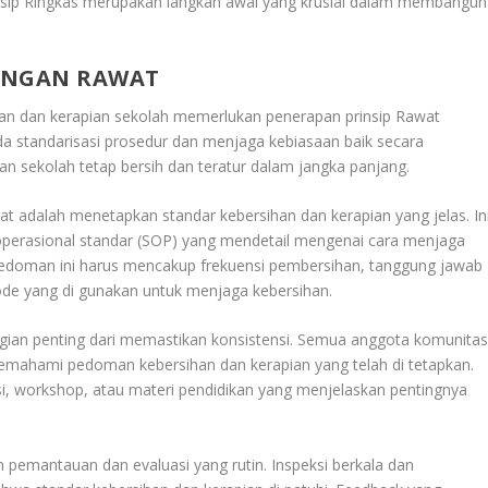
rinsip Ringkas merupakan langkah awal yang krusial dalam membangun
ENGAN RAWAT
an dan kerapian sekolah memerlukan penerapan prinsip Rawat
pada standarisasi prosedur dan menjaga kebiasaan baik secara
n sekolah tetap bersih dan teratur dalam jangka panjang.
 adalah menetapkan standar kebersihan dan kerapian yang jelas. In
erasional standar (SOP) yang mendetail mengenai cara menjaga
 Pedoman ini harus mencakup frekuensi pembersihan, tanggung jawab
de yang di gunakan untuk menjaga kebersihan.
agian penting dari memastikan konsistensi. Semua anggota komunita
memahami pedoman kebersihan dan kerapian yang telah di tetapkan.
tasi, workshop, atau materi pendidikan yang menjelaskan pentingnya
pemantauan dan evaluasi yang rutin. Inspeksi berkala dan