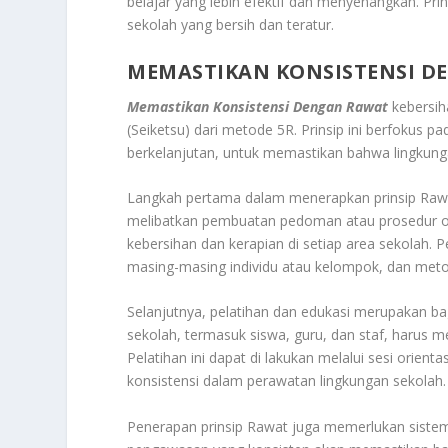
belajar yang lebih efektif dan menyenangkan. P
sekolah yang bersih dan teratur.
MEMASTIKAN KONSISTENSI D
Memastikan Konsistensi Dengan Rawat
kebersih
(Seiketsu) dari metode 5R. Prinsip ini berfokus 
berkelanjutan, untuk memastikan bahwa lingkunga
Langkah pertama dalam menerapkan prinsip Rawat
melibatkan pembuatan pedoman atau prosedur op
kebersihan dan kerapian di setiap area sekolah.
masing-masing individu atau kelompok, dan meto
Selanjutnya, pelatihan dan edukasi merupakan b
sekolah, termasuk siswa, guru, dan staf, harus 
Pelatihan ini dapat di lakukan melalui sesi orien
konsistensi dalam perawatan lingkungan sekolah.
Penerapan prinsip Rawat juga memerlukan sistem 