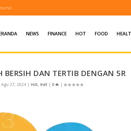
tmumu!
ERANDA
NEWS
FINANCE
HOT
FOOD
HEAL
BERSIH DAN TERTIB DENGAN 5R
|
Agu 27, 2024
|
Hot
,
Inet
|
0
|