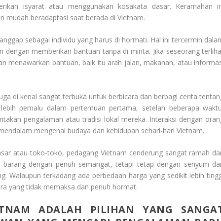
rikan isyarat atau menggunakan kosakata dasar. Keramahan in
mudah beradaptasi saat berada di Vietnam.
gap sebagai individu yang harus di hormati. Hal ini tercermin dala
 dengan memberikan bantuan tanpa di minta. Jika seseorang terliha
akan menawarkan bantuan, baik itu arah jalan, makanan, atau informas
a di kenal sangat terbuka untuk berbicara dan berbagi cerita tentan
lebih pemalu dalam pertemuan pertama, setelah beberapa waktu
takan pengalaman atau tradisi lokal mereka. Interaksi dengan oran
h mendalam mengenai budaya dan kehidupan sehari-hari Vietnam.
sar atau toko-toko, pedagang Vietnam cenderung sangat ramah da
 barang dengan penuh semangat, tetapi tetap dengan senyum da
. Walaupun terkadang ada perbedaan harga yang sedikit lebih tingg
cara yang tidak memaksa dan penuh hormat.
ETNAM ADALAH PILIHAN YANG SANGA