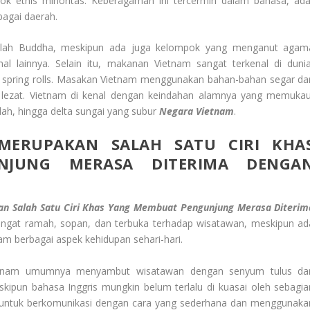
ok etnis minoritas. Keberagaman ini tercermin dalam bahasa, ada
rbagai daerah.
lah Buddha, meskipun ada juga kelompok yang menganut agam
l lainnya. Selain itu, makanan Vietnam sangat terkenal di dunia
dan spring rolls. Masakan Vietnam menggunakan bahan-bahan segar da
lezat. Vietnam di kenal dengan keindahan alamnya yang memukau
dah, hingga delta sungai yang subur
Negara Vietnam
.
ERUPAKAN SALAH SATU CIRI KHA
JUNG MERASA DITERIMA DENGA
 Salah Satu Ciri Khas Yang Membuat Pengunjung Merasa Diterim
sangat ramah, sopan, dan terbuka terhadap wisatawan, meskipun ad
lam berbagai aspek kehidupan sehari-hari.
etnam umumnya menyambut wisatawan dengan senyum tulus da
pun bahasa Inggris mungkin belum terlalu di kuasai oleh sebagia
untuk berkomunikasi dengan cara yang sederhana dan menggunaka