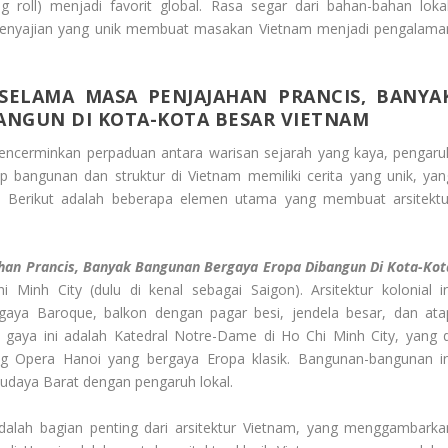
ng roll) menjadi favorit global. Rasa segar dari bahan-bahan lokal
enyajian yang unik membuat masakan Vietnam menjadi pengalama
SELAMA MASA PENJAJAHAN PRANCIS, BANYA
ANGUN DI KOTA-KOTA BESAR VIETNAM
encerminkan perpaduan antara warisan sejarah yang kaya, pengaru
ap bangunan dan struktur di Vietnam memiliki cerita yang unik, yan
. Berikut adalah beberapa elemen utama yang membuat arsitektu
han Prancis, Banyak Bangunan Bergaya Eropa Dibangun Di Kota-Kot
Minh City (dulu di kenal sebagai Saigon). Arsitektur kolonial in
gaya Baroque, balkon dengan pagar besi, jendela besar, dan ata
i gaya ini adalah Katedral Notre-Dame di Ho Chi Minh City, yang d
 Opera Hanoi yang bergaya Eropa klasik. Bangunan-bangunan in
daya Barat dengan pengaruh lokal.
dalah bagian penting dari arsitektur Vietnam, yang menggambarka