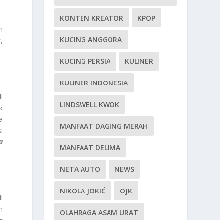
KONTEN KREATOR
KPOP
n
KUCING ANGGORA
,
KUCING PERSIA
KULINER
KULINER INDONESIA
i
LINDSWELL KWOK
k
a
MANFAAT DAGING MERAH
i
a
MANFAAT DELIMA
NETA AUTO
NEWS
NIKOLA JOKIĆ
OJK
i
n
OLAHRAGA ASAM URAT