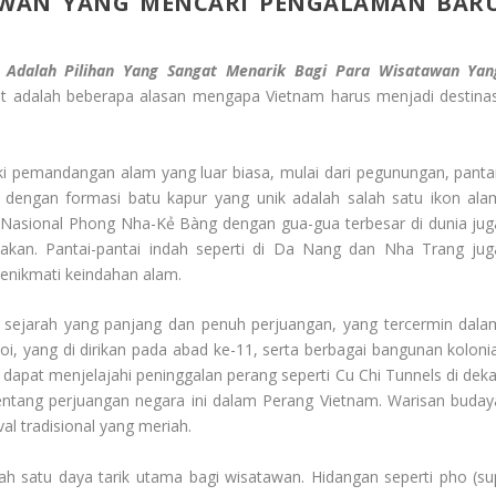
AWAN YANG MENCARI PENGALAMAN BAR
Adalah Pilihan Yang Sangat Menarik Bagi Para Wisatawan Yan
kut adalah beberapa alasan mengapa Vietnam harus menjadi destinas
pemandangan alam yang luar biasa, mulai dari pegunungan, pantai
 dengan formasi batu kapur yang unik adalah salah satu ikon ala
an Nasional Phong Nha-Kẻ Bàng dengan gua-gua terbesar di dunia jug
kan. Pantai-pantai indah seperti di Da Nang dan Nha Trang jug
menikmati keindahan alam.
 sejarah yang panjang dan penuh perjuangan, yang tercermin dala
anoi, yang di dirikan pada abad ke-11, serta berbagai bangunan kolonia
g dapat menjelajahi peninggalan perang seperti Cu Chi Tunnels di deka
ntang perjuangan negara ini dalam Perang Vietnam. Warisan buday
val tradisional yang meriah.
ah satu daya tarik utama bagi wisatawan. Hidangan seperti pho (su