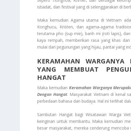
seperti Tionghoa, Khmer, dan berbagai kelomp
istiadat, dan festival yang di selenggarakan di be
Maka kemudian Agama utama di Vietnam ada
Konghucu, Kristen, dan agama-agama tradisiona
terutama pho (sup mie), banh mi (roti lapis), 
kaya rempah, memberikan rasa yang khas dan 
mulai dari pegunungan yang hijau, pantai yang in
KERAMAHAN WARGANYA M
YANG MEMBUAT PENGUN
HANGAT
Maka kemudian
Keramahan Warganya Merupakan
Dengan Hangat
. Masyarakat Vietnam di kenal 
perbedaan bahasa dan budaya. Hal ini terlihat da
Sambutan Hangat bagi Wisatawan Warga Vi
keinginan untuk membantu. Maka kemudian meski
besar masyarakat, mereka cenderung mencoba 