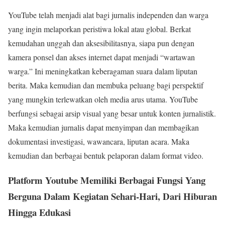
YouTube telah menjadi alat bagi jurnalis independen dan warga
yang ingin melaporkan peristiwa lokal atau global. Berkat
kemudahan unggah dan aksesibilitasnya, siapa pun dengan
kamera ponsel dan akses internet dapat menjadi “wartawan
warga.” Ini meningkatkan keberagaman suara dalam liputan
berita. Maka kemudian dan membuka peluang bagi perspektif
yang mungkin terlewatkan oleh media arus utama. YouTube
berfungsi sebagai arsip visual yang besar untuk konten jurnalistik.
Maka kemudian jurnalis dapat menyimpan dan membagikan
dokumentasi investigasi, wawancara, liputan acara. Maka
kemudian dan berbagai bentuk pelaporan dalam format video.
Platform Youtube Memiliki Berbagai Fungsi Yang
Berguna Dalam Kegiatan Sehari-Hari, Dari Hiburan
Hingga Edukasi