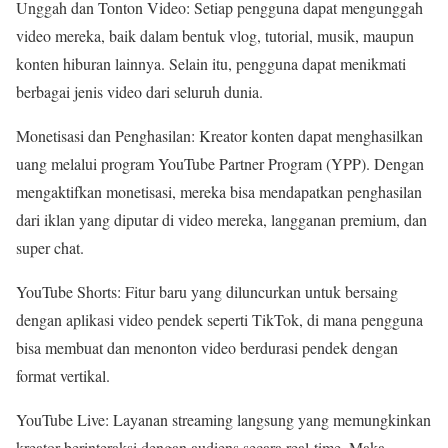
Unggah dan Tonton Video: Setiap pengguna dapat mengunggah
video mereka, baik dalam bentuk vlog, tutorial, musik, maupun
konten hiburan lainnya. Selain itu, pengguna dapat menikmati
berbagai jenis video dari seluruh dunia.
Monetisasi dan Penghasilan: Kreator konten dapat menghasilkan
uang melalui program YouTube Partner Program (YPP). Dengan
mengaktifkan monetisasi, mereka bisa mendapatkan penghasilan
dari iklan yang diputar di video mereka, langganan premium, dan
super chat.
YouTube Shorts: Fitur baru yang diluncurkan untuk bersaing
dengan aplikasi video pendek seperti TikTok, di mana pengguna
bisa membuat dan menonton video berdurasi pendek dengan
format vertikal.
YouTube Live: Layanan streaming langsung yang memungkinkan
kreator berinteraksi dengan audiens secara real-time. Maka