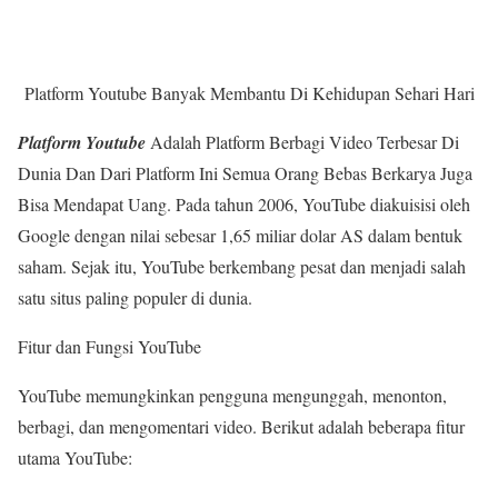
Platform Youtube Banyak Membantu Di Kehidupan Sehari Hari
Platform Youtube
Adalah Platform Berbagi Video Terbesar Di
Dunia Dan Dari Platform Ini Semua Orang Bebas Berkarya Juga
Bisa Mendapat Uang. Pada tahun 2006, YouTube diakuisisi oleh
Google dengan nilai sebesar 1,65 miliar dolar AS dalam bentuk
saham. Sejak itu, YouTube berkembang pesat dan menjadi salah
satu situs paling populer di dunia.
Fitur dan Fungsi YouTube
YouTube memungkinkan pengguna mengunggah, menonton,
berbagi, dan mengomentari video. Berikut adalah beberapa fitur
utama YouTube: