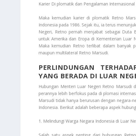
Karier Di plomatik dan Pengalaman Internasional
Maka kemudian karier di plomatik Retno Mars
Indonesia pada 1986. Sejak itu, ia terus menunj
Negeri, Retno pernah menjabat sebagai Duta Be
untuk Amerika dan Eropa di Kementerian Luar N
Maka kemudian Retno terlibat dalam banyak per
maupun multilateral
Retno Marsudi
.
PERLINDUNGAN TERHADA
YANG BERADA DI LUAR NEGE
Hubungan Menteri Luar Negeri Retno Marsudi d
perannya lebih berfokus pada di plomasi interna
Marsudi tidak hanya berurusan dengan negara-ne
Indonesia. Berikut adalah beberapa aspek hubun
1. Melindungi Warga Negara Indonesia di Luar Ne
Salah satu aspek penting dari hubungan Ret