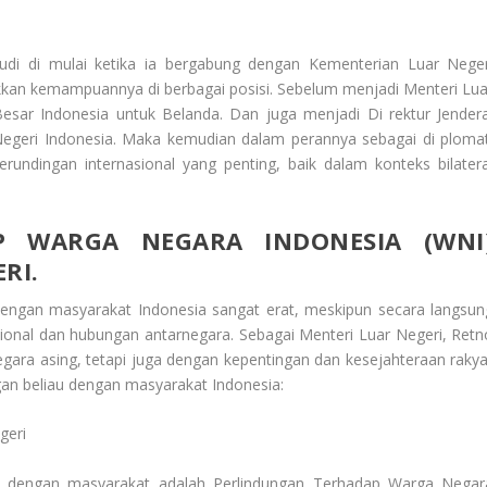
udi di mulai ketika ia bergabung dengan Kementerian Luar Neger
ukkan kemampuannya di berbagai posisi. Sebelum menjadi Menteri Lua
sar Indonesia untuk Belanda. Dan juga menjadi Di rektur Jendera
egeri Indonesia. Maka kemudian dalam perannya sebagai di plomat
undingan internasional yang penting, baik dalam konteks bilatera
P WARGA NEGARA INDONESIA (WNI
RI.
engan masyarakat Indonesia sangat erat, meskipun secara langsun
sional dan hubungan antarnegara. Sebagai Menteri Luar Negeri, Retn
gara asing, tetapi juga dengan kepentingan dan kesejahteraan rakya
gan beliau dengan masyarakat Indonesia:
geri
no dengan masyarakat adalah
Perlindungan Terhadap Warga Negar