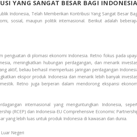
USI YANG SANGAT BESAR BAGI INDONESI
ublik Indonesia, Telah Memberikan Kontribusi Yang Sangat Besar Bag
mi, sosial, maupun politik internasional. Berikut adalah beberap
lam penguatan di plomasi ekonomi Indonesia. Retno fokus pada upay
nesia, meningkatkan hubungan perdagangan, dan menarik investas
ang aktif, beliau berhasil memperluas jaringan perdagangan Indonesi
atkan ekspor produk Indonesia dan menarik lebih banyak investas
mestik. Retno juga berperan dalam mendorong ekspansi ekonom
dagangan internasional yang menguntungkan Indonesia, sepert
ership (RCEP) dan Indonesia-EU Comprehensive Economic Partnershi
 yang lebih luas untuk produk Indonesia di kawasan dan dunia.
 Luar Negeri