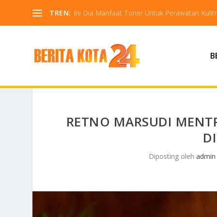
TREN:
Ini Dia Manfaat Toner Untuk Perawatan Kuli
B
RETNO MARSUDI MENTR
D
Diposting oleh
admin