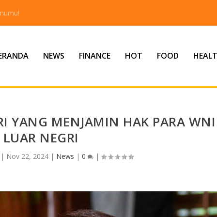
tmumu!
ERANDA
NEWS
FINANCE
HOT
FOOD
HEAL
I YANG MENJAMIN HAK PARA WNI
I LUAR NEGRI
|
Nov 22, 2024
|
News
|
0
|