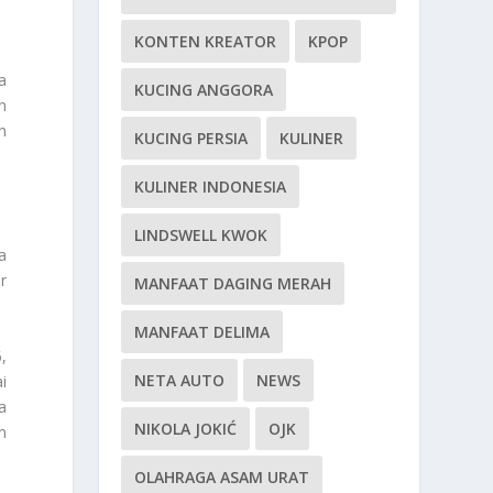
KONTEN KREATOR
KPOP
a
KUCING ANGGORA
n
n
KUCING PERSIA
KULINER
KULINER INDONESIA
LINDSWELL KWOK
a
r
MANFAAT DAGING MERAH
MANFAAT DELIMA
,
NETA AUTO
NEWS
i
a
NIKOLA JOKIĆ
OJK
n
OLAHRAGA ASAM URAT