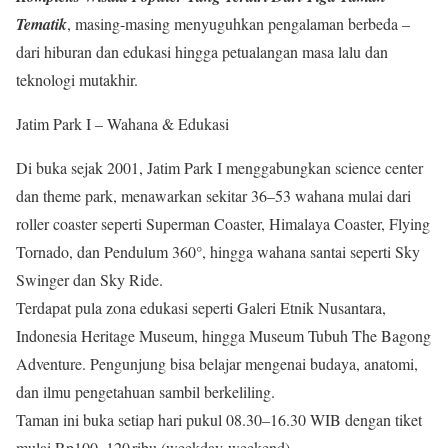
Tematik
, masing-masing menyuguhkan pengalaman berbeda –
dari hiburan dan edukasi hingga petualangan masa lalu dan
teknologi mutakhir.
Jatim Park I – Wahana & Edukasi
Di buka sejak 2001, Jatim Park I menggabungkan science center
dan theme park, menawarkan sekitar 36–53 wahana mulai dari
roller coaster seperti Superman Coaster, Himalaya Coaster, Flying
Tornado, dan Pendulum 360°, hingga wahana santai seperti Sky
Swinger dan Sky Ride.
Terdapat pula zona edukasi seperti Galeri Etnik Nusantara,
Indonesia Heritage Museum, hingga Museum Tubuh The Bagong
Adventure. Pengunjung bisa belajar mengenai budaya, anatomi,
dan ilmu pengetahuan sambil berkeliling.
Taman ini buka setiap hari pukul 08.30–16.30 WIB dengan tiket
mulai Rp100–120 ribu (weekday-weekend).