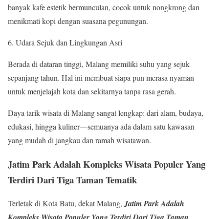
banyak kafe estetik bermunculan, cocok untuk nongkrong dan
menikmati kopi dengan suasana pegunungan.
Udara Sejuk dan Lingkungan Asri
Berada di dataran tinggi, Malang memiliki suhu yang sejuk
sepanjang tahun. Hal ini membuat siapa pun merasa nyaman
untuk menjelajah kota dan sekitarnya tanpa rasa gerah.
Daya tarik wisata di Malang sangat lengkap: dari alam, budaya,
edukasi, hingga kuliner—semuanya ada dalam satu kawasan
yang mudah di jangkau dan ramah wisatawan.
Jatim Park Adalah Kompleks Wisata Populer Yang
Terdiri Dari Tiga Taman Tematik
Terletak di Kota Batu, dekat Malang,
Jatim Park Adalah
Kompleks Wisata Populer Yang Terdiri Dari Tiga Taman