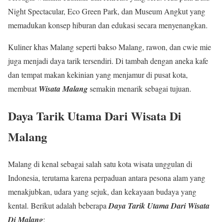
Night Spectacular, Eco Green Park, dan Museum Angkut yang
memadukan konsep hiburan dan edukasi secara menyenangkan.
Kuliner khas Malang seperti bakso Malang, rawon, dan cwie mie
juga menjadi daya tarik tersendiri. Di tambah dengan aneka kafe
dan tempat makan kekinian yang menjamur di pusat kota,
membuat
Wisata Malang
semakin menarik sebagai tujuan.
Daya Tarik Utama Dari Wisata Di
Malang
Malang di kenal sebagai salah satu kota wisata unggulan di
Indonesia, terutama karena perpaduan antara pesona alam yang
menakjubkan, udara yang sejuk, dan kekayaan budaya yang
kental. Berikut adalah beberapa
Daya Tarik Utama Dari Wisata
Di Malang
: