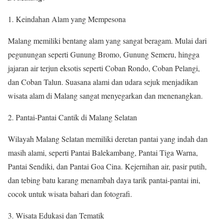
Keindahan Alam yang Mempesona
Malang memiliki bentang alam yang sangat beragam. Mulai dari
pegunungan seperti Gunung Bromo, Gunung Semeru, hingga
jajaran air terjun eksotis seperti Coban Rondo, Coban Pelangi,
dan Coban Talun. Suasana alami dan udara sejuk menjadikan
wisata alam di Malang sangat menyegarkan dan menenangkan.
Pantai-Pantai Cantik di Malang Selatan
Wilayah Malang Selatan memiliki deretan pantai yang indah dan
masih alami, seperti Pantai Balekambang, Pantai Tiga Warna,
Pantai Sendiki, dan Pantai Goa Cina. Kejernihan air, pasir putih,
dan tebing batu karang menambah daya tarik pantai-pantai ini,
cocok untuk wisata bahari dan fotografi.
Wisata Edukasi dan Tematik