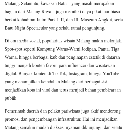
Malang. Selain itu, kawasan Batu—yang masih merupakan
bagian dari Malang Raya—juga memiliki daya pikat luar biasa
berkat kehadiran Jatim Park I, II, dan III, Museum Angkut, serta
Batu Night Spectacular yang selalu ramai pengunjung.
Di era media sosial, popularitas wisata Malang makin melonjak.
Spot-spot seperti Kampung Warna-Warni Jodipan, Pantai Tiga
Warna, hingga berbagai kafe dan penginapan estetik di dataran
tinggi menjadi konten favorit para influencer dan wisatawan
digital. Banyak konten di TikTok, Instagram, hingga YouTube
yang menampilkan keindahan Malang dari berbagai sisi,
menjadikan kota ini viral dan terus menjadi bahan pembicaraan
publik.
Pemerintah daerah dan pelaku pariwisata juga aktif mendorong
promosi dan pengembangan infrastruktur. Hal ini menjadikan
Malang semakin mudah diakses, nyaman dikunjungi, dan selalu