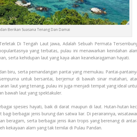
ndan Berikan Suasana Tenang Dan Damai
Terletak Di Tengah Laut Jawa, Adalah Sebuah Permata Tersembuny
popularitasnya yang terbatas, pulau ini menawarkan keindahan ala
awan, serta kehidupan laut yang kaya akan keanekaragaman hayati.
nih dan biru, serta pemandangan pantai yang memukau. Pantai-pantainy
empurna untuk bersantai, berjemur di bawah sinar matahari, ata
mparan laut yang tenang, pulau ini juga menjadi tempat yang ideal untu
n bawah laut yang spektakuler.
gai spesies hayati, baik di darat maupun di laut. Hutan-hutan keci
 bagi berbagai jenis burung dan satwa liar. Di perairannya, wisatawa
 beragam, serta berbagai jenis ikan tropis yang berenang di antar
 kekayaan alam yang tak ternilai di Pulau Pandan.