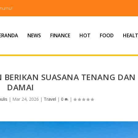
tmumu!
ERANDA
NEWS
FINANCE
HOT
FOOD
HEAL
N BERIKAN SUASANA TENANG DAN
DAMAI
ulis
|
Mar 24, 2026
|
Travel
|
0
|