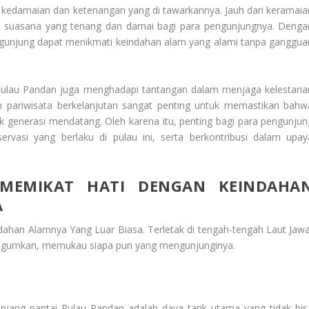
 kedamaian dan ketenangan yang di tawarkannya. Jauh dari keramaia
an suasana yang tenang dan damai bagi para pengunjungnya. Denga
 pengunjung dapat menikmati keindahan alam yang alami tanpa ganggua
Pulau Pandan
juga menghadapi tantangan dalam menjaga kelestaria
n pariwisata berkelanjutan sangat penting untuk memastikan bahw
k generasi mendatang. Oleh karena itu, penting bagi para pengunjun
rvasi yang berlaku di pulau ini, serta berkontribusi dalam upay
MEMIKAT HATI DENGAN KEINDAHA
A
dahan Alamnya Yang Luar Biasa
. Terletak di tengah-tengah Laut Jawa
gumkan, memukau siapa pun yang mengunjunginya.
njang pantai Pulau Pandan adalah daya tarik utama yang tidak bis