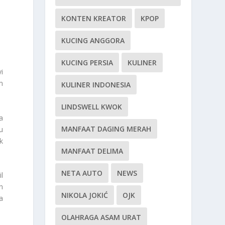
KONTEN KREATOR
KPOP
KUCING ANGGORA
KUCING PERSIA
KULINER
i
m
KULINER INDONESIA
LINDSWELL KWOK
a
MANFAAT DAGING MERAH
u
k
MANFAAT DELIMA
NETA AUTO
NEWS
l
n
NIKOLA JOKIĆ
OJK
a
OLAHRAGA ASAM URAT