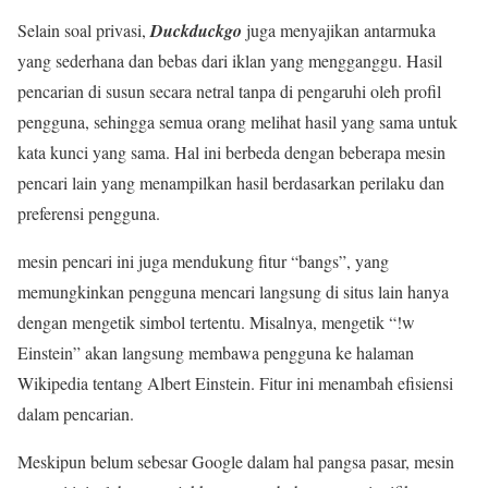
Selain soal privasi,
Duckduckgo
juga menyajikan antarmuka
yang sederhana dan bebas dari iklan yang mengganggu. Hasil
pencarian di susun secara netral tanpa di pengaruhi oleh profil
pengguna, sehingga semua orang melihat hasil yang sama untuk
kata kunci yang sama. Hal ini berbeda dengan beberapa mesin
pencari lain yang menampilkan hasil berdasarkan perilaku dan
preferensi pengguna.
mesin pencari ini juga mendukung fitur “bangs”, yang
memungkinkan pengguna mencari langsung di situs lain hanya
dengan mengetik simbol tertentu. Misalnya, mengetik “!w
Einstein” akan langsung membawa pengguna ke halaman
Wikipedia tentang Albert Einstein. Fitur ini menambah efisiensi
dalam pencarian.
Meskipun belum sebesar Google dalam hal pangsa pasar, mesin