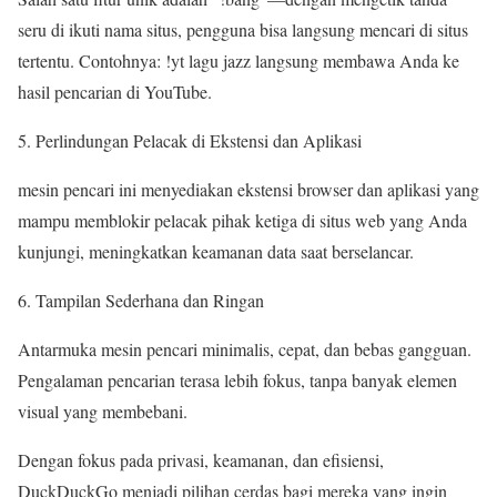
seru di ikuti nama situs, pengguna bisa langsung mencari di situs
tertentu. Contohnya: !yt lagu jazz langsung membawa Anda ke
hasil pencarian di YouTube.
Perlindungan Pelacak di Ekstensi dan Aplikasi
mesin pencari ini menyediakan ekstensi browser dan aplikasi yang
mampu memblokir pelacak pihak ketiga di situs web yang Anda
kunjungi, meningkatkan keamanan data saat berselancar.
Tampilan Sederhana dan Ringan
Antarmuka mesin pencari minimalis, cepat, dan bebas gangguan.
Pengalaman pencarian terasa lebih fokus, tanpa banyak elemen
visual yang membebani.
Dengan fokus pada privasi, keamanan, dan efisiensi,
DuckDuckGo menjadi pilihan cerdas bagi mereka yang ingin