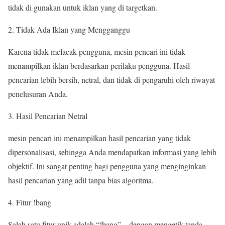
tidak di gunakan untuk iklan yang di targetkan.
Tidak Ada Iklan yang Mengganggu
Karena tidak melacak pengguna, mesin pencari ini tidak
menampilkan iklan berdasarkan perilaku pengguna. Hasil
pencarian lebih bersih, netral, dan tidak di pengaruhi oleh riwayat
penelusuran Anda.
Hasil Pencarian Netral
mesin pencari ini menampilkan hasil pencarian yang tidak
dipersonalisasi, sehingga Anda mendapatkan informasi yang lebih
objektif. Ini sangat penting bagi pengguna yang menginginkan
hasil pencarian yang adil tanpa bias algoritma.
Fitur !bang
Salah satu fitur unik adalah “!bang”—dengan mengetik tanda