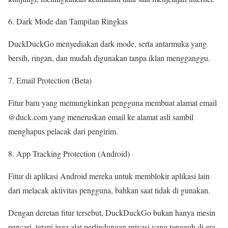
Dark Mode dan Tampilan Ringkas
DuckDuckGo menyediakan dark mode, serta antarmuka yang
bersih, ringan, dan mudah digunakan tanpa iklan mengganggu.
Email Protection (Beta)
Fitur baru yang memungkinkan pengguna membuat alamat email
@duck.com yang meneruskan email ke alamat asli sambil
menghapus pelacak dari pengirim.
App Tracking Protection (Android)
Fitur di aplikasi Android mereka untuk memblokir aplikasi lain
dari melacak aktivitas pengguna, bahkan saat tidak di gunakan.
Dengan deretan fitur tersebut, DuckDuckGo bukan hanya mesin
pencari, tetapi juga alat perlindungan privasi yang tangguh di era