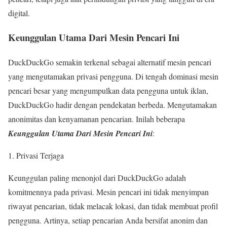
digital.
Keunggulan Utama Dari Mesin Pencari Ini
DuckDuckGo semakin terkenal sebagai alternatif mesin pencari
yang mengutamakan privasi pengguna. Di tengah dominasi mesin
pencari besar yang mengumpulkan data pengguna untuk iklan,
DuckDuckGo hadir dengan pendekatan berbeda. Mengutamakan
anonimitas dan kenyamanan pencarian. Inilah beberapa
Keunggulan Utama Dari Mesin Pencari Ini
:
Privasi Terjaga
Keunggulan paling menonjol dari DuckDuckGo adalah
komitmennya pada privasi. Mesin pencari ini tidak menyimpan
riwayat pencarian, tidak melacak lokasi, dan tidak membuat profil
pengguna. Artinya, setiap pencarian Anda bersifat anonim dan