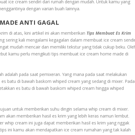
uat ice cream sendiri dari rumah dengan mudah. Untuk kamu yang
enggantinya dengan varian buah lainnya.
EMADE ANTI GAGAL
m di atas, kini artikel ini akan memberikan
Tips Membuat Es Krim
ng sering kali mengalami kegagalan dalam membuat ice cream sendir
angat mudah mencair dan memiliki tekstur yang tidak cukup beku. Ole
rsebut kamu perlu mengikuti tips membuat ice cream home made di
umah adalah pada saat pemixeran. Yang mana pada saat melakukan
n es batu di bawah baskom whiped cream yang sedang di mixer. Pada
letakkan es batu di bawah baskom whiped cream hingga whiped
ujuan untuk memberikan suhu dingin selama whip cream di mixer.
am akan memberikan hasil es krim yang lebih keras namun lembut.
xer whip cream ini juga dapat memberikan hasil es krim yang nggak
ps ini kamu akan mendapatkan ice cream rumahan yang tak kalah