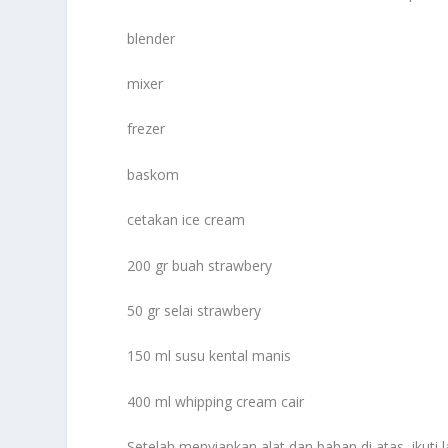
blender
mixer
frezer
baskom
cetakan ice cream
200 gr buah strawbery
50 gr selai strawbery
150 ml susu kental manis
400 ml whipping cream cair
Setelah menyiapkan alat dan bahan di atas, ikut