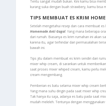
Tentu sangat mudah bukan. Kini kamu bisa memb
kurang suka dengan buah strawbery, kamu bisa m
TIPS MEMBUAT ES KRIM HOM
Setelah mengetahui resep dan cara membuat es kri
Homemade Anti Gagal
. Yang mana beberapa ora
dari rumah. Biasanya es krim rumahan ini akan s
karena itu, agar terhindar dari permasalahan te
bawah ini.
Tips jitu dalam membuat es krim sendiri dari r
mixer whip cream, di sarankan untuk memberika
saat proses mixer whiped cream, kamu perlu me
cream mengembang.
Pemberian es batu selama mixer whip cream bert
Yang mana suhu dingin pada saat mixer whip cre
Tak hanya itu saja, adanya es batu pada saat mi
mudah meleleh. Tentunya dengan menggunakan ti