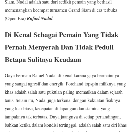
Slam, Nadal adalah satu dari sedikit pemain yang berhasil
memenangkan keempat turnamen Grand Slam di era terbuka
(Open Era)
Rafael Nadal
.
Di Kenal Sebagai Pemain Yang Tidak
Pernah Menyerah Dan Tidak Peduli
Betapa Sulitnya Keadaan
Gaya bermain Rafael Nadal di kenal karena gaya bermainnya
yang sangat agresif dan energik. Forehand topspin miliknya yang
khas adalah salah satu pukulan paling mematikan dalam sejarah
tenis. Selain itu, Nadal juga terkenal dengan kekuatan fisiknya
yang luar biasa, kecepatan di lapangan dan stamina yang
tampaknya tak terbatas. Daya juangnya di setiap pertandingan,
bahkan ketika dalam kondisi tertinggal, adalah salah satu ciri khas