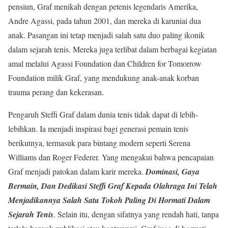
pensiun, Graf menikah dengan petenis legendaris Amerika,
Andre Agassi, pada tahun 2001, dan mereka di karuniai dua
anak. Pasangan ini tetap menjadi salah satu duo paling ikonik
dalam sejarah tenis. Mereka juga terlibat dalam berbagai kegiatan
amal melalui Agassi Foundation dan Children for Tomorrow
Foundation milik Graf, yang mendukung anak-anak korban
trauma perang dan kekerasan.
Pengaruh Steffi Graf dalam dunia tenis tidak dapat di lebih-
lebihkan. Ia menjadi inspirasi bagi generasi pemain tenis
berikutnya, termasuk para bintang modern seperti Serena
Williams dan Roger Federer. Yang mengakui bahwa pencapaian
Graf menjadi patokan dalam karir mereka.
Dominasi, Gaya
Bermain, Dan Dedikasi Steffi Graf Kepada Olahraga Ini Telah
Menjadikannya Salah Satu Tokoh Paling Di Hormati Dalam
Sejarah Tenis
. Selain itu, dengan sifatnya yang rendah hati, tanpa