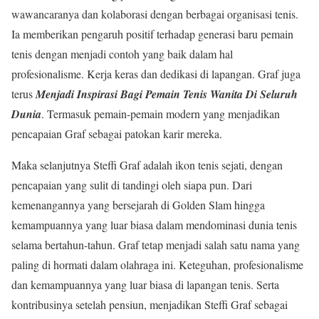
wawancaranya dan kolaborasi dengan berbagai organisasi tenis.
Ia memberikan pengaruh positif terhadap generasi baru pemain
tenis dengan menjadi contoh yang baik dalam hal
profesionalisme. Kerja keras dan dedikasi di lapangan. Graf juga
terus
Menjadi Inspirasi Bagi Pemain Tenis Wanita Di Seluruh
Dunia
. Termasuk pemain-pemain modern yang menjadikan
pencapaian Graf sebagai patokan karir mereka.
Maka selanjutnya Steffi Graf adalah ikon tenis sejati, dengan
pencapaian yang sulit di tandingi oleh siapa pun. Dari
kemenangannya yang bersejarah di Golden Slam hingga
kemampuannya yang luar biasa dalam mendominasi dunia tenis
selama bertahun-tahun. Graf tetap menjadi salah satu nama yang
paling di hormati dalam olahraga ini. Keteguhan, profesionalisme
dan kemampuannya yang luar biasa di lapangan tenis. Serta
kontribusinya setelah pensiun, menjadikan Steffi Graf sebagai