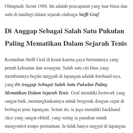
Olimpiade Seoul 1988. Ini adalah pencapaian yang luar biasa dan
sulit di tandingi dalam sejarah olahraga
Steffi Graf
.
Di Anggap Sebagai Salah Satu Pukulan
Paling Mematikan Dalam Sejarah Tenis
Kemudian Steffi Graf di kenal karena gaya bermainnya yang
penuh kekuatan dan serangan. Salah satu ciri khas yang
membuatnya begitu tangguh di lapangan adalah forehand-nya,
yang
Di Anggap Sebagai Salah Satu Pukulan Paling
Mematikan Dalam Sejarah Tenis
. Graf memiliki footwork yang
sangat baik, memungkinkannya untuk bergerak dengan cepat di
berbagai jenis lapangan. Selain itu, ia juga memiliki backhand
slice yang sangat efektif, yang sering ia gunakan untuk
mengontrol tempo permainan. Ia tidak hanya unggul di lapangan