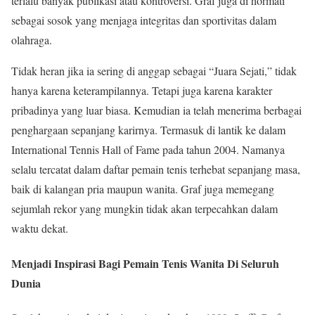
terlalu banyak publikasi atau kontroversi. Graf juga di hormati
sebagai sosok yang menjaga integritas dan sportivitas dalam
olahraga.
Tidak heran jika ia sering di anggap sebagai “Juara Sejati,” tidak
hanya karena keterampilannya. Tetapi juga karena karakter
pribadinya yang luar biasa. Kemudian ia telah menerima berbagai
penghargaan sepanjang karirnya. Termasuk di lantik ke dalam
International Tennis Hall of Fame pada tahun 2004. Namanya
selalu tercatat dalam daftar pemain tenis terhebat sepanjang masa,
baik di kalangan pria maupun wanita. Graf juga memegang
sejumlah rekor yang mungkin tidak akan terpecahkan dalam
waktu dekat.
Menjadi Inspirasi Bagi Pemain Tenis Wanita Di Seluruh
Dunia