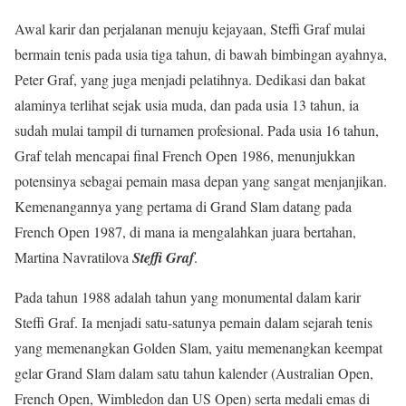
Awal karir dan perjalanan menuju kejayaan, Steffi Graf mulai
bermain tenis pada usia tiga tahun, di bawah bimbingan ayahnya,
Peter Graf, yang juga menjadi pelatihnya. Dedikasi dan bakat
alaminya terlihat sejak usia muda, dan pada usia 13 tahun, ia
sudah mulai tampil di turnamen profesional. Pada usia 16 tahun,
Graf telah mencapai final French Open 1986, menunjukkan
potensinya sebagai pemain masa depan yang sangat menjanjikan.
Kemenangannya yang pertama di Grand Slam datang pada
French Open 1987, di mana ia mengalahkan juara bertahan,
Martina Navratilova
Steffi Graf
.
Pada tahun 1988 adalah tahun yang monumental dalam karir
Steffi Graf. Ia menjadi satu-satunya pemain dalam sejarah tenis
yang memenangkan Golden Slam, yaitu memenangkan keempat
gelar Grand Slam dalam satu tahun kalender (Australian Open,
French Open, Wimbledon dan US Open) serta medali emas di