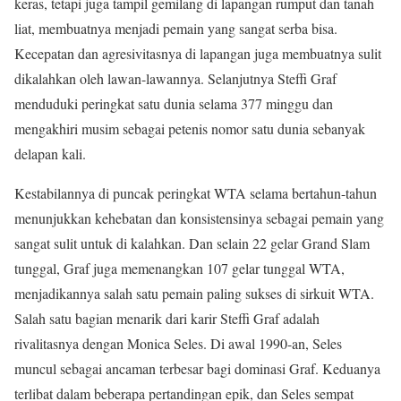
keras, tetapi juga tampil gemilang di lapangan rumput dan tanah
liat, membuatnya menjadi pemain yang sangat serba bisa.
Kecepatan dan agresivitasnya di lapangan juga membuatnya sulit
dikalahkan oleh lawan-lawannya. Selanjutnya Steffi Graf
menduduki peringkat satu dunia selama 377 minggu dan
mengakhiri musim sebagai petenis nomor satu dunia sebanyak
delapan kali.
Kestabilannya di puncak peringkat WTA selama bertahun-tahun
menunjukkan kehebatan dan konsistensinya sebagai pemain yang
sangat sulit untuk di kalahkan. Dan selain 22 gelar Grand Slam
tunggal, Graf juga memenangkan 107 gelar tunggal WTA,
menjadikannya salah satu pemain paling sukses di sirkuit WTA.
Salah satu bagian menarik dari karir Steffi Graf adalah
rivalitasnya dengan Monica Seles. Di awal 1990-an, Seles
muncul sebagai ancaman terbesar bagi dominasi Graf. Keduanya
terlibat dalam beberapa pertandingan epik, dan Seles sempat