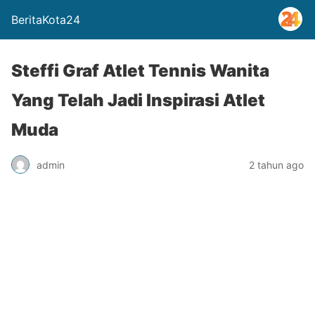
BeritaKota24
Steffi Graf Atlet Tennis Wanita
Yang Telah Jadi Inspirasi Atlet
Muda
admin
2 tahun ago