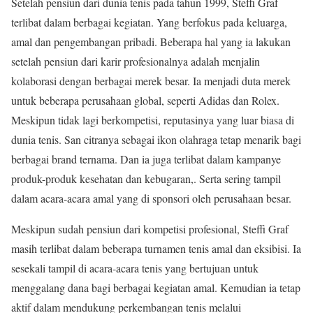
Setelah pensiun dari dunia tenis pada tahun 1999, Steffi Graf
terlibat dalam berbagai kegiatan. Yang berfokus pada keluarga,
amal dan pengembangan pribadi. Beberapa hal yang ia lakukan
setelah pensiun dari karir profesionalnya adalah menjalin
kolaborasi dengan berbagai merek besar. Ia menjadi duta merek
untuk beberapa perusahaan global, seperti Adidas dan Rolex.
Meskipun tidak lagi berkompetisi, reputasinya yang luar biasa di
dunia tenis. San citranya sebagai ikon olahraga tetap menarik bagi
berbagai brand ternama. Dan ia juga terlibat dalam kampanye
produk-produk kesehatan dan kebugaran,. Serta sering tampil
dalam acara-acara amal yang di sponsori oleh perusahaan besar.
Meskipun sudah pensiun dari kompetisi profesional, Steffi Graf
masih terlibat dalam beberapa turnamen tenis amal dan eksibisi. Ia
sesekali tampil di acara-acara tenis yang bertujuan untuk
menggalang dana bagi berbagai kegiatan amal. Kemudian ia tetap
aktif dalam mendukung perkembangan tenis melalui