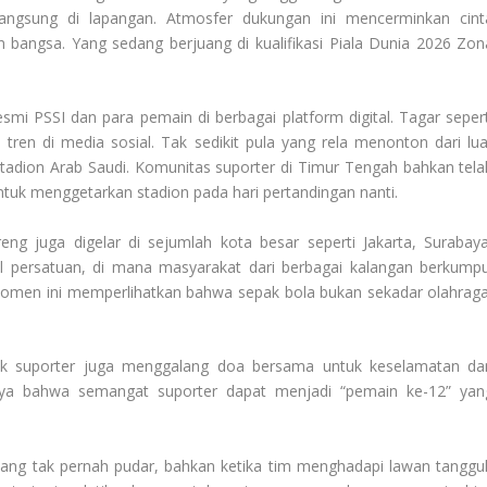
langsung di lapangan. Atmosfer dukungan ini mencerminkan cint
angsa. Yang sedang berjuang di kualifikasi Piala Dunia 2026 Zon
mi PSSI dan para pemain di berbagai platform digital. Tagar sepert
n di media sosial. Tak sedikit pula yang rela menonton dari lua
tadion Arab Saudi. Komunitas suporter di Timur Tengah bahkan tela
ntuk menggetarkan stadion pada hari pertandingan nanti.
eng juga digelar di sejumlah kota besar seperti Jakarta, Surabaya
l persatuan, di mana masyarakat dari berbagai kalangan berkumpu
men ini memperlihatkan bahwa sepak bola bukan sekadar olahraga
ok suporter juga menggalang doa bersama untuk keselamatan da
ya bahwa semangat suporter dapat menjadi “pemain ke-12” yan
.
ang tak pernah pudar, bahkan ketika tim menghadapi lawan tanggu