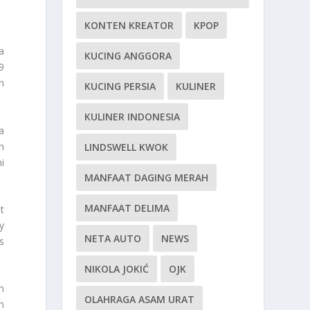
KONTEN KREATOR
KPOP
a
KUCING ANGGORA
9
n
KUCING PERSIA
KULINER
KULINER INDONESIA
a
n
LINDSWELL KWOK
i
MANFAAT DAGING MERAH
MANFAAT DELIMA
t
y
NETA AUTO
NEWS
s
NIKOLA JOKIĆ
OJK
n
OLAHRAGA ASAM URAT
n