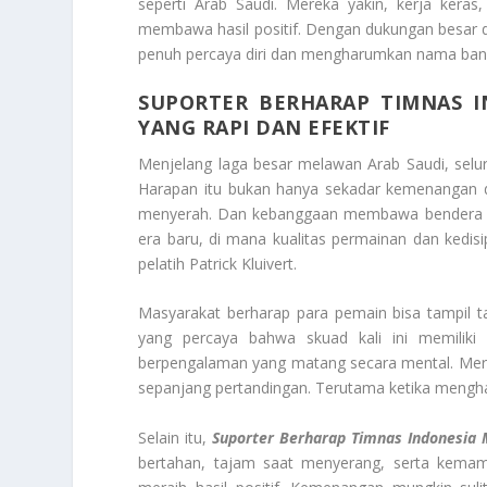
seperti Arab Saudi. Mereka yakin, kerja keras
membawa hasil positif. Dengan dukungan besar dar
penuh percaya diri dan mengharumkan nama bangs
SUPORTER BERHARAP TIMNAS 
YANG RAPI DAN EFEKTIF
Menjelang laga besar melawan Arab Saudi, selu
Harapan itu bukan hanya sekadar kemenangan di
menyerah. Dan kebanggaan membawa bendera Mer
era baru, di mana kualitas permainan dan kedis
pelatih Patrick Kluivert.
Masyarakat berharap para pemain bisa tampil
yang percaya bahwa skuad kali ini memilik
berpengalaman yang matang secara mental. Me
sepanjang pertandingan. Terutama ketika menghada
Selain itu,
Suporter Berharap Timnas Indonesia
bertahan, tajam saat menyerang, serta kemam