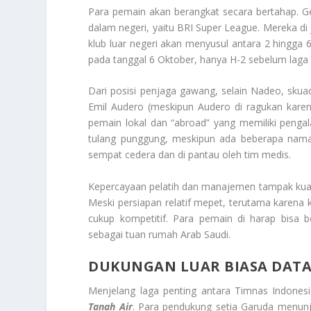
Para pemain akan berangkat secara bertahap. 
dalam negeri, yaitu BRI Super League. Mereka di
klub luar negeri akan menyusul antara 2 hingga 
pada tanggal 6 Oktober, hanya H-2 sebelum laga
Dari posisi penjaga gawang, selain Nadeo, skua
Emil Audero (meskipun Audero di ragukan karen
pemain lokal dan “abroad” yang memiliki pengal
tulang punggung, meskipun ada beberapa nama 
sempat cedera dan di pantau oleh tim medis.
Kepercayaan pelatih dan manajemen tampak kuat
Meski persiapan relatif mepet, terutama karena 
cukup kompetitif. Para pemain di harap bisa b
sebagai tuan rumah Arab Saudi.
DUKUNGAN LUAR BIASA DATA
Menjelang laga penting antara Timnas Indone
Tanah Air
. Para pendukung setia Garuda menun