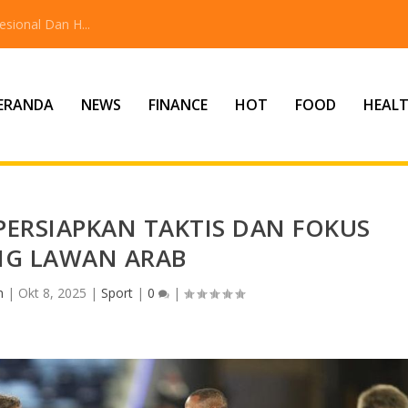
sional Dan H...
ERANDA
NEWS
FINANCE
HOT
FOOD
HEAL
PERSIAPKAN TAKTIS DAN FOKUS
NG LAWAN ARAB
n
|
Okt 8, 2025
|
Sport
|
0
|