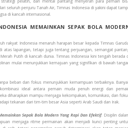
, strategi pelatih, dan mental pantang menyerah para pemain bis
i seluruh penjuru Tanah Air, Timnas Indonesia di yakini dapat tampi
a di kancah internasional.
INDONESIA MEMAINKAN SEPAK BOLA MODER
ruh rakyat Indonesia menaruh harapan besar kepada Timnas Garuda
 atas lapangan, tetapi juga tentang perjuangan, semangat pantan
ah Putih di kancah dunia. Timnas Indonesia kini tengah berada d
iplinan mulai menunjukkan kemajuan yang signifikan di bawah tanga
 tanpa beban dan fokus menunjukkan kemampuan terbaiknya. Banya
i kombinasi ideal antara pemain muda penuh energi dan pemai
reka diharapkan mampu menjaga kekompakan, komunikasi, dan foku
pi tekanan dari tim-tim besar Asia seperti Arab Saudi dan Irak.
 Memainkan Sepak Bola Modern Yang Rapi Dan Efektif
. Disiplin dal
puan menjaga ritme permainan akan menjadi kunci penting untu