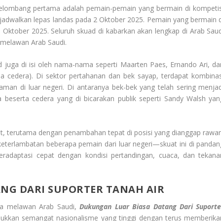
Gelombang pertama adalah pemain-pemain yang bermain di kompetis
 jadwalkan lepas landas pada 2 Oktober 2025. Pemain yang bermain d
6 Oktober 2025. Seluruh skuad di kabarkan akan lengkap di Arab Saud
 melawan Arab Saudi.
d juga di isi oleh nama-nama seperti Maarten Paes, Ernando Ari, da
a cedera). Di sektor pertahanan dan bek sayap, terdapat kombinas
aman di luar negeri. Di antaranya bek-bek yang telah sering menjad
beserta cedera yang di bicarakan publik seperti Sandy Walsh yan
, terutama dengan penambahan tepat di posisi yang dianggap rawan
keterlambatan beberapa pemain dari luar negeri—skuat ini di pandan
eradaptasi cepat dengan kondisi pertandingan, cuaca, dan tekana
NG DARI SUPORTER TANAH AIR
sia melawan Arab Saudi,
Dukungan Luar Biasa Datang Dari Suporte
jukkan semangat nasionalisme yang tinggi dengan terus memberika