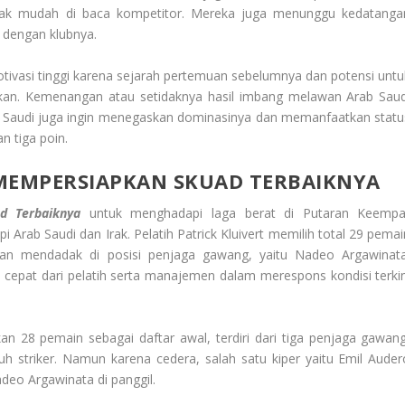
 tidak mudah di baca kompetitor. Mereka juga menunggu kedatanga
 dengan klubnya.
asi tinggi karena sejarah pertemuan sebelumnya dan potensi untu
kan. Kemenangan atau setidaknya hasil imbang melawan Arab Saud
rab Saudi juga ingin menegaskan dominasinya dan memanfaatkan statu
 tiga poin.
 MEMPERSIAPKAN SKUAD TERBAIKNYA
d Terbaiknya
untuk menghadapi laga berat di Putaran Keempa
 Arab Saudi dan Irak. Pelatih Patrick Kluivert memilih total 29 pemai
n mendadak di posisi penjaga gawang, yaitu Nadeo Argawinata
cepat dari pelatih serta manajemen dalam merespons kondisi terkin
 28 pemain sebagai daftar awal, terdiri dari tiga penjaga gawang
uh striker. Namun karena cedera, salah satu kiper yaitu Emil Auder
deo Argawinata di panggil.