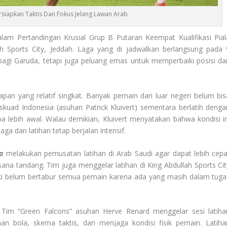
rsiapkan Taktis Dan Fokus Jelang Lawan Arab
m Pertandingan Krusial Grup B Putaran Keempat Kualifikasi Pial
h Sports City, Jeddah. Laga yang di jadwal­kan berlangsung pada 
bagi Garuda, tetapi juga peluang emas untuk memperbaiki posisi da
pan yang relatif singkat. Banyak pemain dari luar negeri belum bis
skuad Indonesia (asuhan Patrick Kluivert) sementara berlatih denga
 lebih awal. Walau demikian, Kluivert menyatakan bahwa kondisi in
ga dan latihan tetap berjalan intensif.
a
melakukan pemusatan latihan di Arab Saudi agar dapat lebih cepa
ana tandang. Tim juga menggelar latihan di King Abdullah Sports Cit
eski belum bertabur semua pemain karena ada yang masih dalam tuga
. Tim “Green Falcons” asuhan Herve Renard menggelar sesi latiha
n bola, skema taktis, dan menjaga kondisi fisik pemain. Latiha