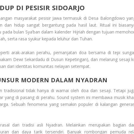
DUP DI PESISIR SIDOARJO
kalangan masyarakat pesisir Jawa termasuk di Desa Balongdowo yan
dan hidup sangat bergantung pada hasil laut. Ritual ini biasany
u pada bulan Sya’ban dalam kalender Hijriah dengan tujuan memoho
ah, serta rasa syukur kepada leluhur dan Tuhan.
perti arak-arakan perahu, pemanjatan doa bersama di tepi sungai
akam Dewi Sekardadu di Dusun Kepetingan), dan melarung sesaji k
ahkan dari identitas komunitas nelayan setempat.
UNSUR MODERN DALAM NYADRAN
 tradisional tidak hanya di warnai oleh doa dan sesaji. Tetapi jug
ar yang di pasang di perahu. Sound system ini membawa musik kha
arga. Sebuah fenomena yang semakin populer di kalangan generas
asal dari tradisi asli Nyadran. Melainkan merupakan bagian dar
buran dan daya tarik tersendiri. Banyak rombongan pemuda rel