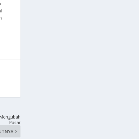
.
l
n
p Mengubah
Pasar
UTNYA