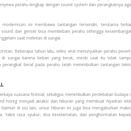
menyewa perahu lengkap dengan sound system dan perangkatnya aga
, modernisasi ini membawa tantangan tersendiri, terutama terkai
t sound dan genset bisa membebani perahu sehingga keseimbanga
nggelam saat melintas di sungai.
orotan. Beberapa tahun lalu, video viral menunjukkan perahu pesert
i sungai karena beban yang berat, meski saat itu tidak sampa
 perangkat berat pada perahu telah menimbulkan tantangan tekni
AL
erkaya suasana festival, sekaligus menimbulkan perdebatan budaya d
nd horeg menjadi atraksi dan hiburan yang membuat Nyadran lebi
. Namun di sisi lain, unsur hiburan ini juga bisa mengaburkan makn
nya. Yakni rasa syukur, doa keselamatan, dan penghormatan kepad