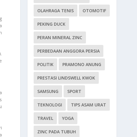
OLAHRAGA TENIS
OTOMOTIF
g
PEKING DUCK
a
n
PERAN MINERAL ZINC
PERBEDAAN ANGGORA PERSIA
.
e
POLITIK
PRAMONO ANUNG
PRESTASI LINDSWELL KWOK
SAMSUNG
SPORT
a
s
TEKNOLOGI
TIPS ASAM URAT
i
TRAVEL
YOGA
i
ZINC PADA TUBUH
a