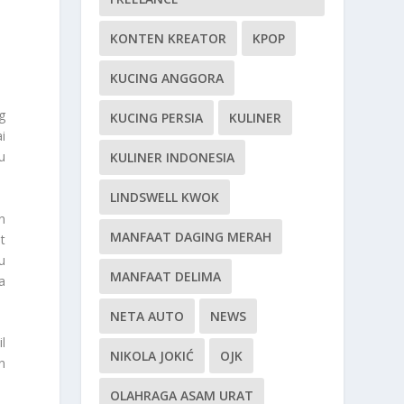
KONTEN KREATOR
KPOP
KUCING ANGGORA
g
KUCING PERSIA
KULINER
i
u
KULINER INDONESIA
LINDSWELL KWOK
n
MANFAAT DAGING MERAH
t
u
MANFAAT DELIMA
a
NETA AUTO
NEWS
l
NIKOLA JOKIĆ
OJK
n
OLAHRAGA ASAM URAT